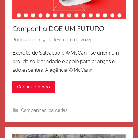
Campanha DOE UM FUTURO
Publicado em
9 de fevereiro de 2024
p
o
Exército de Salvação e WMcCann se unem em
r
prol da solidariedade e apoio para crianças e
E
adolescentes. A agência WMcCann
x
é
Continue lendo
r
c
i
Campanhas
,
parcerias
t
o
d
e