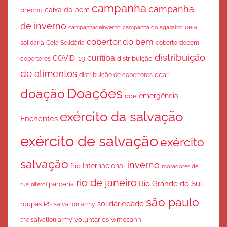
campanha
campanha
caixa do bem
brechó
de inverno
ceia
campanha do agasalho
campanhadeinverno
cobertor do bem
solidaria
Ceia Solidária
cobertordobem
distribuição
curitiba
COVID-19
cobertores
distribuição
de alimentos
doar
distribuição de cobertores
Doações
doação
emergência
doe
exército da salvação
Enchentes
exército de salvação
exército
salvação
inverno
Internacional
frio
moradores de
rio de janeiro
Rio Grande do Sul
parceria
rua
niterói
são paulo
solidariedade
roupas
RS
salvation army
voluntários
wmccann
the salvation army