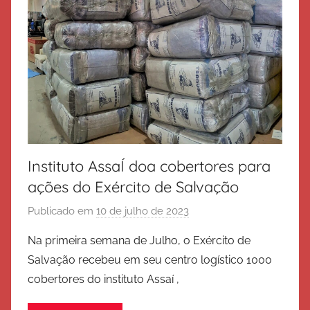
S
a
l
v
a
ç
ã
o
Instituto AssaÍ doa cobertores para
ações do Exército de Salvação
Publicado em
10 de julho de 2023
p
o
Na primeira semana de Julho, o Exército de
r
Salvação recebeu em seu centro logístico 1000
E
cobertores do instituto Assaí ,
x
é