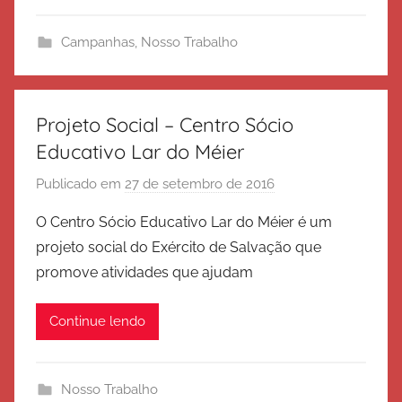
c
i
Campanhas
,
Nosso Trabalho
t
o
d
e
Projeto Social – Centro Sócio
S
Educativo Lar do Méier
a
Publicado em
27 de setembro de 2016
p
l
o
v
O Centro Sócio Educativo Lar do Méier é um
r
a
projeto social do Exército de Salvação que
E
ç
promove atividades que ajudam
x
ã
é
o
Continue lendo
r
c
i
Nosso Trabalho
t