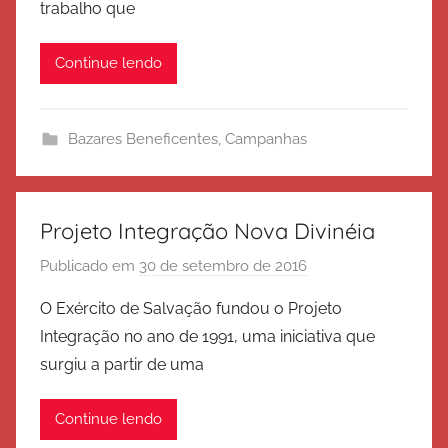
trabalho que
é
r
Continue lendo
c
i
t
Bazares Beneficentes
,
Campanhas
o
d
e
S
Projeto Integração Nova Divinéia
a
Publicado em
30 de setembro de 2016
p
l
o
v
O Exército de Salvação fundou o Projeto
r
a
Integração no ano de 1991, uma iniciativa que
E
ç
surgiu a partir de uma
x
ã
é
o
Continue lendo
r