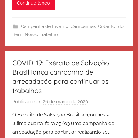
Continue lendo
r
c
i
Campanha de Inverno
,
Campanhas
,
Cobertor do
t
Bem
,
Nosso Trabalho
o
d
e
S
COVID-19: Exército de Salvação
a
Brasil lança campanha de
l
arrecadação para continuar os
v
trabalhos
a
ç
Publicado em
26 de março de 2020
p
ã
o
O Exército de Salvação Brasil lançou nessa
o
r
última quarta-feira 25/03 uma campanha de
E
arrecadação para continuar realizando seu
x