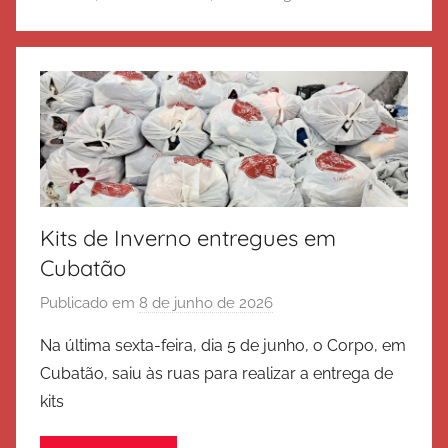
d
e
S
a
l
v
a
ç
Kits de Inverno entregues em
ã
o
Cubatão
Publicado em
8 de junho de 2026
p
o
Na última sexta-feira, dia 5 de junho, o Corpo, em
r
Cubatão, saiu às ruas para realizar a entrega de
E
kits
x
é