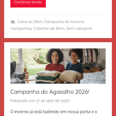
Continue lendo
r
c
i
Caixa do Bem
,
Campanha de Inverno
,
t
Campanhas
,
Cobertor do Bem
,
Sem categoria
o
d
e
S
a
l
v
a
ç
Campanha do Agasalho 2026!
ã
o
Publicado em
17 de abril de 2026
p
o
O inverno já está batendo em nossa porta e o
r