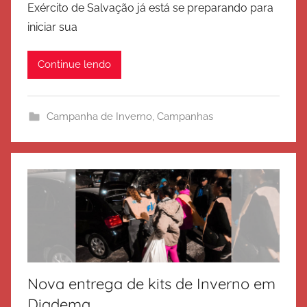
Exército de Salvação já está se preparando para
E
iniciar sua
x
é
Continue lendo
r
c
i
Campanha de Inverno
,
Campanhas
t
o
d
e
S
a
l
v
a
Nova entrega de kits de Inverno em
ç
ã
Diadema