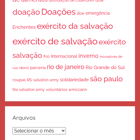
doar
distribuição de cobertores
Doações
doação
emergência
doe
exército da salvação
Enchentes
exército de salvação
exército
salvação
inverno
Internacional
frio
moradores de
rio de janeiro
Rio Grande do Sul
parceria
rua
niterói
são paulo
solidariedade
roupas
RS
salvation army
voluntários
wmccann
the salvation army
Arquivos
Arquivos