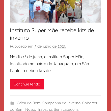
a
l
v
a
Instituto Super Mãe recebe kits de
ç
ã
inverno
o
Publicado em
3 de julho de 2026
p
o
No dia 1º de julho, o Instituto Super Mãe,
r
localizado no bairro do Jabaquara, em São
E
Paulo, recebeu kits de
x
é
Continue lendo
r
c
i
Caixa do Bem
,
Campanha de Inverno
,
Cobertor
t
do Bem
,
Nosso Trabalho
,
Sem categoria
o