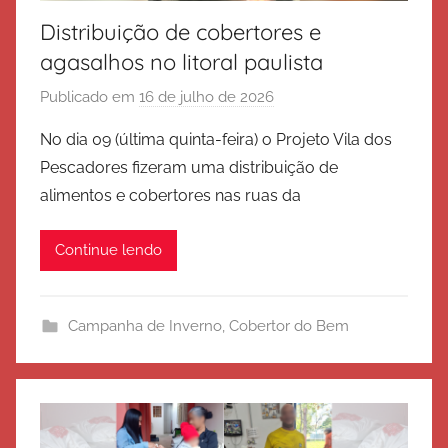
Distribuição de cobertores e
agasalhos no litoral paulista
Publicado em
16 de julho de 2026
p
o
No dia 09 (última quinta-feira) o Projeto Vila dos
r
Pescadores fizeram uma distribuição de
E
alimentos e cobertores nas ruas da
x
é
Continue lendo
r
c
i
Campanha de Inverno
,
Cobertor do Bem
t
o
d
e
S