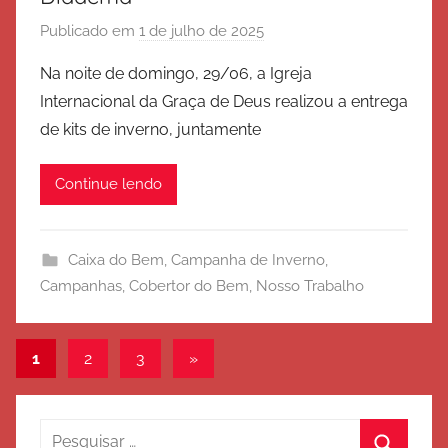
o
Publicado em
1 de julho de 2025
p
o
Na noite de domingo, 29/06, a Igreja
r
Internacional da Graça de Deus realizou a entrega
E
de kits de inverno, juntamente
x
é
Continue lendo
r
c
i
Caixa do Bem
,
Campanha de Inverno
,
t
Campanhas
,
Cobertor do Bem
,
Nosso Trabalho
o
d
e
Paginação
Post
1
2
3
»
S
seguinte
de
a
l
posts
Pesquisar
v