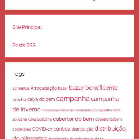
Site Principal
Posts RSS
Tags
bazar beneficente
Arrecadação
bazar
alimentos
campanha
campanha
caixa do bem
brechó
de inverno
ceia
campanha do agasalho
campanhadeinverno
cobertor do bem
solidaria
Ceia Solidária
cobertordobem
distribuição
curitiba
COVID-19
cobertores
distribuição
de alimentos