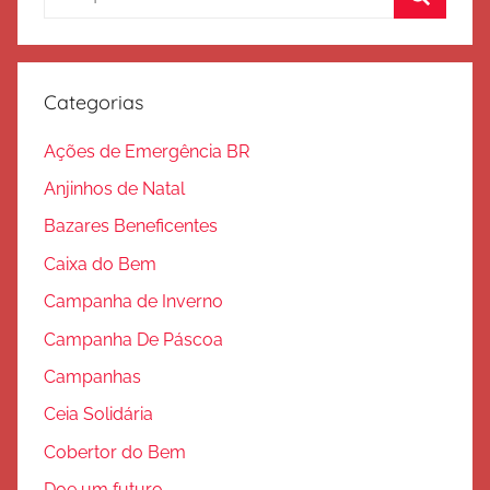
por:
a
Procura
ç
ã
Categorias
o
Ações de Emergência BR
Anjinhos de Natal
Bazares Beneficentes
Caixa do Bem
Campanha de Inverno
Campanha De Páscoa
Campanhas
Ceia Solidária
Cobertor do Bem
Doe um futuro