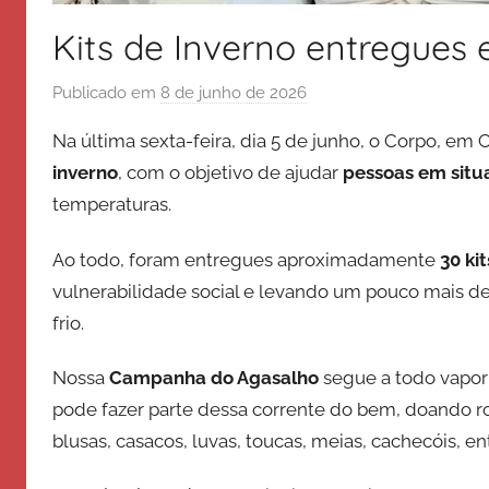
Kits de Inverno entregues
Publicado em
8 de junho de 2026
p
o
Na última sexta-feira, dia 5 de junho, o Corpo, em C
r
inverno
, com o objetivo de ajudar
pessoas em situ
E
temperaturas.
x
é
Ao todo, foram entregues aproximadamente
30 kit
r
vulnerabilidade social e levando um pouco mais d
c
i
frio.
t
Nossa
Campanha do Agasalho
segue a todo vapor
o
d
pode fazer parte dessa corrente do bem, doando ro
e
blusas, casacos, luvas, toucas, meias, cachecóis, ent
S