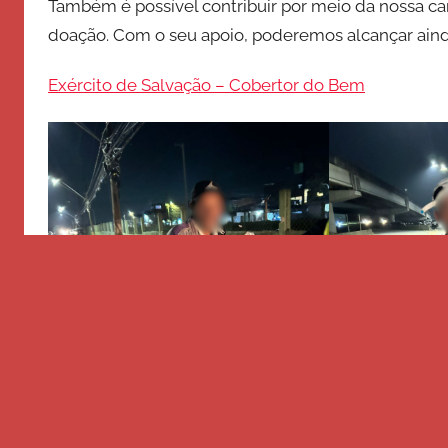
a
Também é possível contribuir por meio da nossa 
l
doação. Com o seu apoio, poderemos alcançar aind
v
a
Exército de Salvação – Cobertor do Bem
ç
ã
o