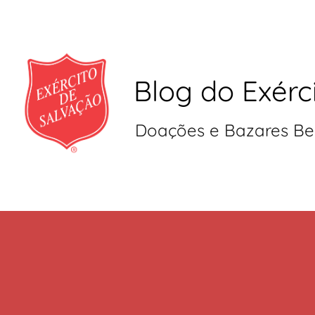
Blog do Exérc
Doações e Bazares Be
Pular
para
o
conteúdo