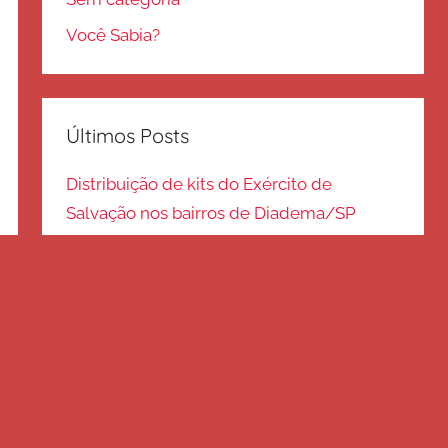
Você Sabia?
Últimos Posts
Distribuição de kits do Exército de
Salvação nos bairros de Diadema/SP
Kits de inverno são distribuídos na zona
Sul – SP
Frio em Guarulhos: distribuição de roupas
e cobertores
Distribuição de cobertores e agasalhos no
litoral paulista
FRIO EM SP: Voluntários fazem