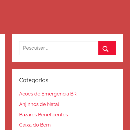
Pesquisar
por:
Procurar
Categorias
Ações de Emergência BR
Anjinhos de Natal
Bazares Beneficentes
Caixa do Bem