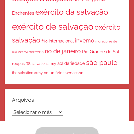
exército da salvação
Enchentes
exército de salvação
exército
salvação
inverno
Internacional
frio
moradores de
rio de janeiro
Rio Grande do Sul
parceria
rua
niterói
são paulo
solidariedade
roupas
RS
salvation army
voluntários
wmccann
the salvation army
Arquivos
Arquivos