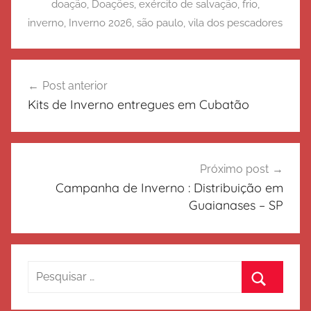
doação
,
Doações
,
exército de salvação
,
frio
,
inverno
,
Inverno 2026
,
são paulo
,
vila dos pescadores
Navegação
Post anterior
de
Kits de Inverno entregues em Cubatão
Post
Próximo post
Campanha de Inverno : Distribuição em
Guaianases – SP
Pesquisar
por:
Procurar