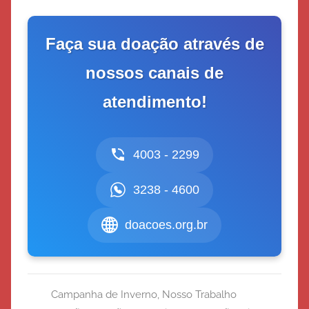
Faça sua doação através de
nossos canais de
atendimento!
4003 - 2299
3238 - 4600
doacoes.org.br
Campanha de Inverno
,
Nosso Trabalho