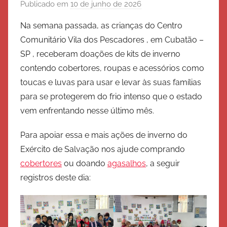
Publicado em
10 de junho de 2026
p
o
Na semana passada, as crianças do Centro
r
Comunitário Vila dos Pescadores , em Cubatão –
E
SP , receberam doações de kits de inverno
x
contendo cobertores, roupas e acessórios como
é
toucas e luvas para usar e levar às suas famílias
r
para se protegerem do frio intenso que o estado
c
i
vem enfrentando nesse último mês.
t
Para apoiar essa e mais ações de inverno do
o
Exército de Salvação nos ajude comprando
d
e
cobertores
ou doando
agasalhos
, a seguir
S
registros deste dia:
a
l
v