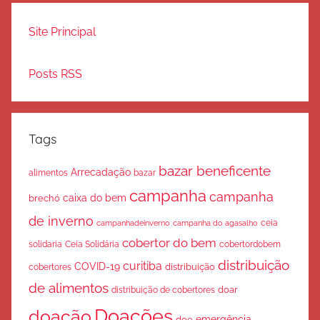
Site Principal
Posts RSS
Tags
bazar beneficente
Arrecadação
bazar
alimentos
campanha
campanha
caixa do bem
brechó
de inverno
ceia
campanha do agasalho
campanhadeinverno
cobertor do bem
solidaria
Ceia Solidária
cobertordobem
distribuição
curitiba
COVID-19
cobertores
distribuição
de alimentos
doar
distribuição de cobertores
Doações
doação
emergência
doe