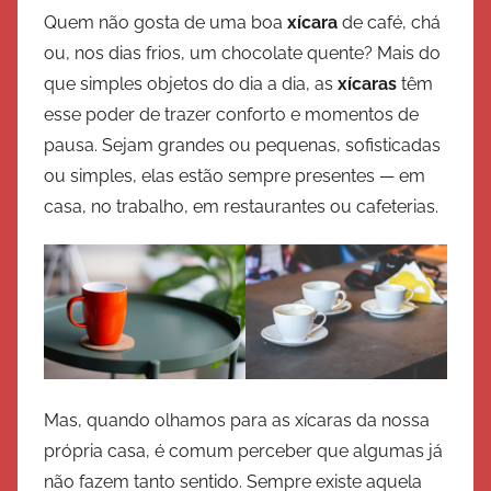
o
Quem não gosta de uma boa
xícara
de café, chá
r
ou, nos dias frios, um chocolate quente? Mais do
E
que simples objetos do dia a dia, as
xícaras
têm
x
esse poder de trazer conforto e momentos de
é
pausa. Sejam grandes ou pequenas, sofisticadas
r
ou simples, elas estão sempre presentes — em
c
i
casa, no trabalho, em restaurantes ou cafeterias.
t
o
d
e
S
a
l
Mas, quando olhamos para as xícaras da nossa
v
própria casa, é comum perceber que algumas já
a
não fazem tanto sentido. Sempre existe aquela
ç