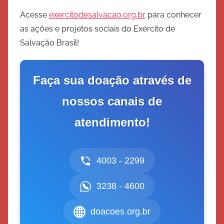
Acesse
exercitodesalvacao.org.br
para conhecer
as ações e projetos sociais do Exército de
Salvação Brasil!
Faça sua doação através de
nossos canais de
atendimento!
4003 - 2299
3238 - 4600
doacoes.org.br