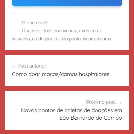
O que doar?
Doações
,
doar
,
doarxicaras
,
exército de
salvação
,
rio de janeiro
,
são paulo
,
xicara
,
xicaras
Navegação
Post anterior
de
Como doar macas/camas hospitalares
Post
Próximo post
Novos pontos de coletas de doações em
São Bernardo do Campo