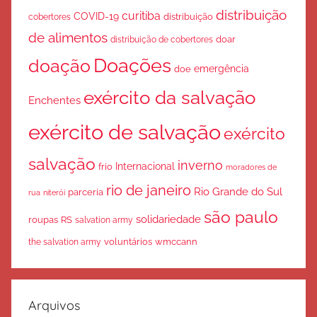
distribuição
curitiba
COVID-19
cobertores
distribuição
de alimentos
doar
distribuição de cobertores
Doações
doação
emergência
doe
exército da salvação
Enchentes
exército de salvação
exército
salvação
inverno
Internacional
frio
moradores de
rio de janeiro
Rio Grande do Sul
parceria
rua
niterói
são paulo
solidariedade
roupas
RS
salvation army
voluntários
wmccann
the salvation army
Arquivos