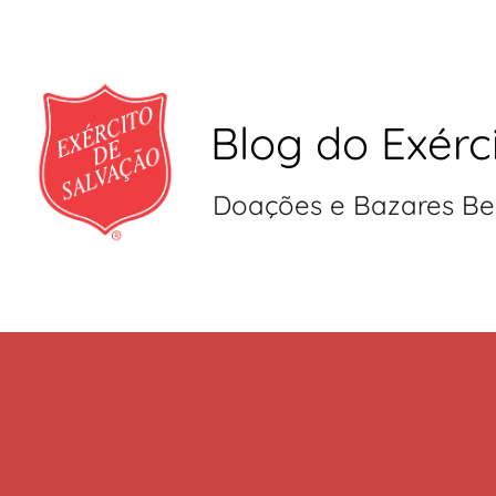
Blog do Exérc
Doações e Bazares Be
Pular
para
o
conteúdo