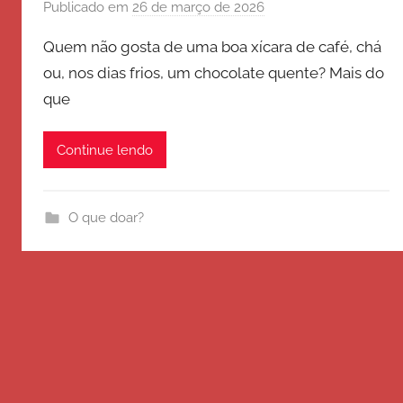
Publicado em
26 de março de 2026
p
o
Quem não gosta de uma boa xícara de café, chá
r
ou, nos dias frios, um chocolate quente? Mais do
E
que
x
é
r
Continue lendo
c
i
t
O que doar?
o
d
e
S
a
l
v