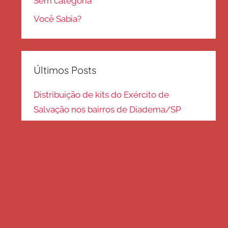
Sem categoria
Você Sabia?
Últimos Posts
Distribuição de kits do Exército de
Salvação nos bairros de Diadema/SP
Kits de inverno são distribuídos na zona
Sul – SP
Frio em Guarulhos: distribuição de roupas
e cobertores
Distribuição de cobertores e agasalhos no
litoral paulista
FRIO EM SP: Voluntários fazem