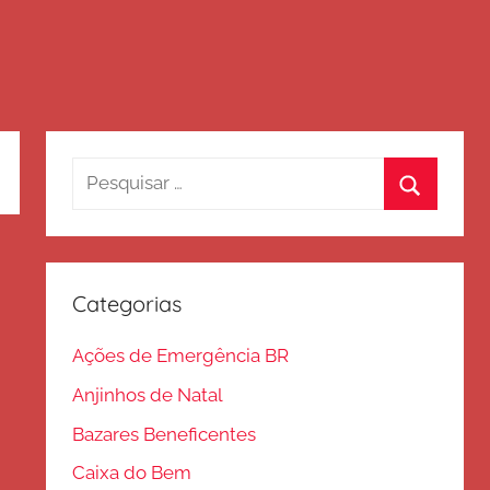
Pesquisar
por:
Procurar
Categorias
Ações de Emergência BR
Anjinhos de Natal
Bazares Beneficentes
Caixa do Bem