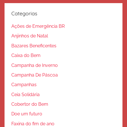
l
v
Categorias
a
ç
Ações de Emergência BR
ã
Anjinhos de Natal
o
Bazares Beneficentes
Caixa do Bem
Campanha de Inverno
Campanha De Páscoa
Campanhas
Ceia Solidária
Cobertor do Bem
Doe um futuro
Faxina do fim de ano