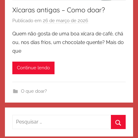
Xícaras antigas – Como doar?
Publicado em
26 de março de 2026
p
o
Quem não gosta de uma boa xícara de café, chá
r
ou, nos dias frios, um chocolate quente? Mais do
E
que
x
é
Continue lendo
r
c
i
O que doar?
t
o
d
e
Pesquisar
S
por:
Procura
a