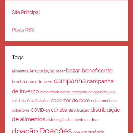
Site Principal
Posts RSS
Tags
bazar beneficente
Arrecadação
bazar
alimentos
campanha
campanha
caixa do bem
brechó
de inverno
ceia
campanha do agasalho
campanhadeinverno
cobertor do bem
solidaria
Ceia Solidária
cobertordobem
distribuição
curitiba
COVID-19
cobertores
distribuição
de alimentos
doar
distribuição de cobertores
Doações
doação
emergência
doe