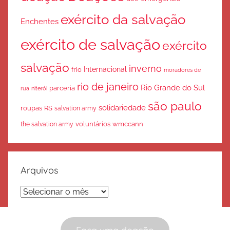
exército da salvação
Enchentes
exército de salvação
exército
salvação
inverno
Internacional
frio
moradores de
rio de janeiro
Rio Grande do Sul
parceria
rua
niterói
são paulo
solidariedade
roupas
RS
salvation army
voluntários
wmccann
the salvation army
Arquivos
Arquivos