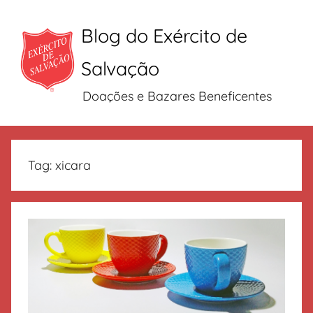
Blog do Exército de
Salvação
Doações e Bazares Beneficentes
Pular
para
Tag:
xicara
o
conteúdo