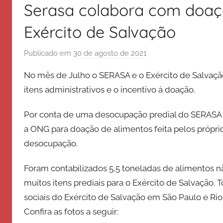
Serasa colabora com doaç
Exército de Salvação
Publicado em
30 de agosto de 2021
p
o
No mês de Julho o SERASA e o Exército de Salvação
r
itens administrativos e o incentivo à doação.
E
x
Por conta de uma desocupação predial do SERASA
é
a ONG para doação de alimentos feita pelos própri
r
desocupação.
c
i
Foram contabilizados 5,5 toneladas de alimentos 
t
muitos itens prediais para o Exército de Salvação
o
d
sociais do Exército de Salvação em São Paulo e Ri
e
Confira as fotos a seguir:
S