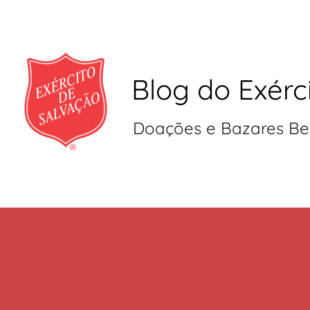
Blog do Exérc
Doações e Bazares Be
Pular
para
o
conteúdo