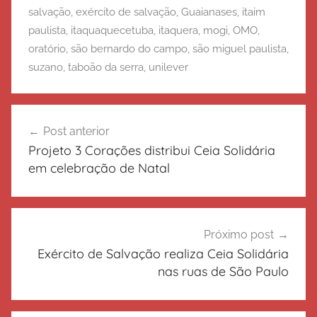
salvação
,
exército de salvação
,
Guaianases
,
itaim
paulista
,
itaquaquecetuba
,
itaquera
,
mogi
,
OMO
,
oratório
,
são bernardo do campo
,
são miguel paulista
,
suzano
,
taboão da serra
,
unilever
Navegação
Post anterior
de
Projeto 3 Corações distribui Ceia Solidária
Post
em celebração de Natal
Próximo post
Exército de Salvação realiza Ceia Solidária
nas ruas de São Paulo