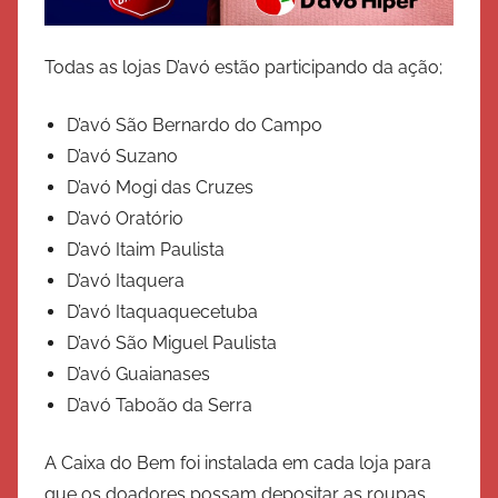
Todas as lojas D’avó estão participando da ação;
D’avó São Bernardo do Campo
D’avó Suzano
D’avó Mogi das Cruzes
D’avó Oratório
D’avó Itaim Paulista
D’avó Itaquera
D’avó Itaquaquecetuba
D’avó São Miguel Paulista
D’avó Guaianases
D’avó Taboão da Serra
A Caixa do Bem foi instalada em cada loja para
que os doadores possam depositar as roupas.