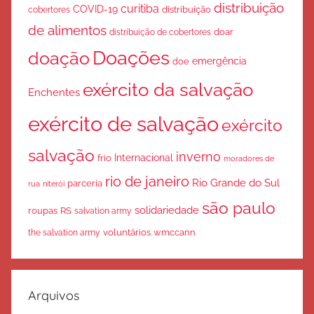
distribuição
curitiba
COVID-19
cobertores
distribuição
de alimentos
doar
distribuição de cobertores
Doações
doação
emergência
doe
exército da salvação
Enchentes
exército de salvação
exército
salvação
inverno
Internacional
frio
moradores de
rio de janeiro
Rio Grande do Sul
parceria
rua
niterói
são paulo
solidariedade
roupas
RS
salvation army
voluntários
wmccann
the salvation army
Arquivos