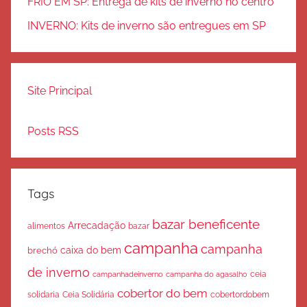
FRIO EM SP: Entrega de kits de inverno no centro
INVERNO: Kits de inverno são entregues em SP
Site Principal
Posts RSS
Tags
bazar beneficente
Arrecadação
bazar
alimentos
campanha
campanha
caixa do bem
brechó
de inverno
ceia
campanha do agasalho
campanhadeinverno
cobertor do bem
solidaria
Ceia Solidária
cobertordobem