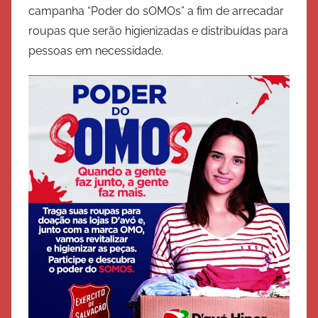
campanha “Poder do sOMOs” a fim de arrecadar
x
roupas que serão higienizadas e distribuídas para
é
pessoas em necessidade.
r
c
i
t
o
d
e
S
a
l
v
a
ç
ã
o