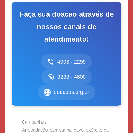
Faça sua doação através de
nossos canais de
atendimento!
4003 - 2299
3238 - 4600
doacoes.org.br
Campanhas
Arrecadação
,
campanha
,
davó
,
exército da