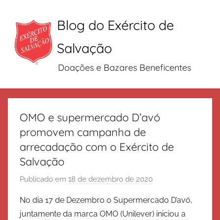
Blog do Exército de
Salvação
Doações e Bazares Beneficentes
Pular
para
OMO e supermercado D’avó
o
promovem campanha de
conteúdo
arrecadação com o Exército de
Salvação
Publicado em
18 de dezembro de 2020
p
o
No dia 17 de Dezembro o Supermercado D’avó,
r
juntamente da marca OMO (Unilever) iniciou a
E