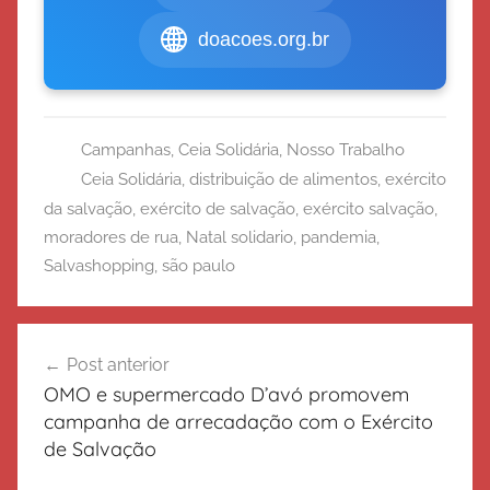
doacoes.org.br
Campanhas
,
Ceia Solidária
,
Nosso Trabalho
Ceia Solidária
,
distribuição de alimentos
,
exército
da salvação
,
exército de salvação
,
exército salvação
,
moradores de rua
,
Natal solidario
,
pandemia
,
Salvashopping
,
são paulo
Navegação
Post anterior
de
OMO e supermercado D’avó promovem
Post
campanha de arrecadação com o Exército
de Salvação