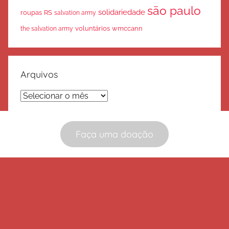
são paulo
solidariedade
roupas
RS
salvation army
voluntários
wmccann
the salvation army
Arquivos
Arquivos
Faça uma doação