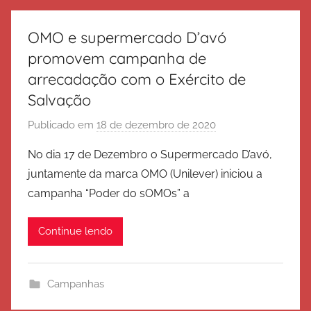
e
S
OMO e supermercado D’avó
a
promovem campanha de
l
arrecadação com o Exército de
v
Salvação
a
ç
Publicado em
18 de dezembro de 2020
p
ã
o
No dia 17 de Dezembro o Supermercado D’avó,
o
r
juntamente da marca OMO (Unilever) iniciou a
E
campanha “Poder do sOMOs” a
x
é
Continue lendo
r
c
i
Campanhas
t
o