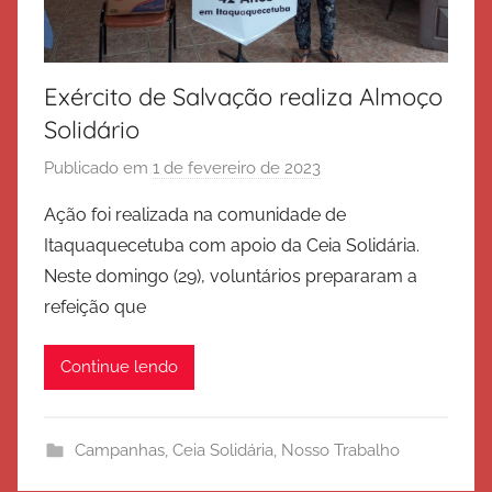
Exército de Salvação realiza Almoço
Solidário
Publicado em
1 de fevereiro de 2023
p
o
Ação foi realizada na comunidade de
r
Itaquaquecetuba com apoio da Ceia Solidária.
E
Neste domingo (29), voluntários prepararam a
x
refeição que
é
r
Continue lendo
c
i
t
Campanhas
,
Ceia Solidária
,
Nosso Trabalho
o
d