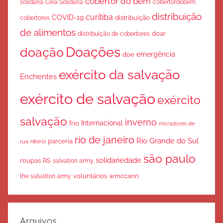
cobertor do bem
solidaria
Ceia Solidária
cobertordobem
distribuição
curitiba
COVID-19
cobertores
distribuição
de alimentos
doar
distribuição de cobertores
Doações
doação
emergência
doe
exército da salvação
Enchentes
exército de salvação
exército
salvação
inverno
Internacional
frio
moradores de
rio de janeiro
Rio Grande do Sul
parceria
rua
niterói
são paulo
solidariedade
roupas
RS
salvation army
voluntários
wmccann
the salvation army
Arquivos