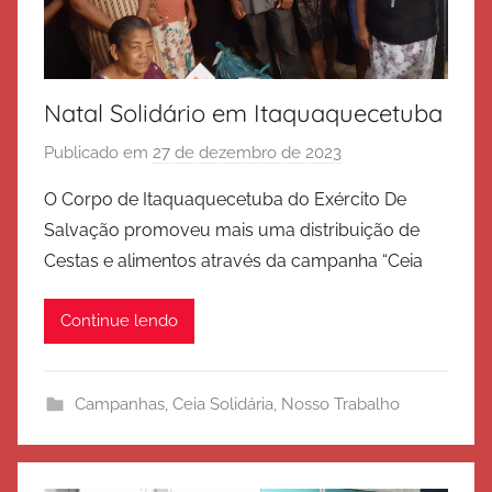
Natal Solidário em Itaquaquecetuba
Publicado em
27 de dezembro de 2023
p
o
O Corpo de Itaquaquecetuba do Exército De
r
Salvação promoveu mais uma distribuição de
E
Cestas e alimentos através da campanha “Ceia
x
é
Continue lendo
r
c
i
Campanhas
,
Ceia Solidária
,
Nosso Trabalho
t
o
d