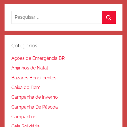
d
e
Pesquisar
S
por:
Procura
a
l
v
Categorias
a
ç
Ações de Emergência BR
ã
Anjinhos de Natal
o
Bazares Beneficentes
Caixa do Bem
Campanha de Inverno
Campanha De Páscoa
Campanhas
Ceia Solidária