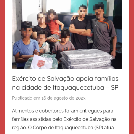
e
S
a
l
v
a
ç
ã
o
Exército de Salvação apoia famílias
na cidade de Itaquaquecetuba – SP
Publicado em
16 de agosto de 2023
p
o
Alimentos e cobertores foram entregues para
r
famílias assistidas pelo Exército de Salvação na
E
região. O Corpo de Itaquaquecetuba (SP) atua
x