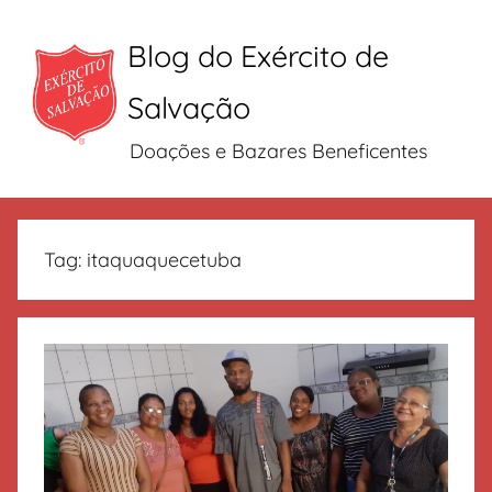
Blog do Exército de
Salvação
Doações e Bazares Beneficentes
Pular
para
Tag:
itaquaquecetuba
o
conteúdo