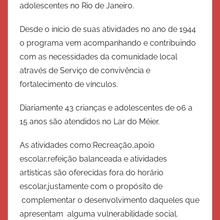
adolescentes no Rio de Janeiro.
r
c
Desde o início de suas atividades no ano de 1944
i
o programa vem acompanhando e contribuindo
t
com as necessidades da comunidade local
o
através de Serviço de convivência e
d
e
fortalecimento de vínculos.
S
Diariamente 43 crianças e adolescentes de 06 a
a
15 anos são atendidos no Lar do Méier.
l
v
As atividades como:Recreação,apoio
a
escolar,refeição balanceada e atividades
ç
artísticas são oferecidas fora do horário
ã
o
escolar,justamente com o propósito de
complementar o desenvolvimento daqueles que
apresentam alguma vulnerabilidade social.