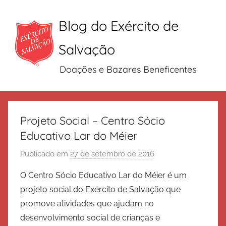
Blog do Exército de
Salvação
Doações e Bazares Beneficentes
Pular
para
Projeto Social – Centro Sócio
o
Educativo Lar do Méier
conteúdo
Publicado em
27 de setembro de 2016
p
o
O Centro Sócio Educativo Lar do Méier é um
r
projeto social do Exército de Salvação que
E
promove atividades que ajudam no
x
desenvolvimento social de crianças e
é