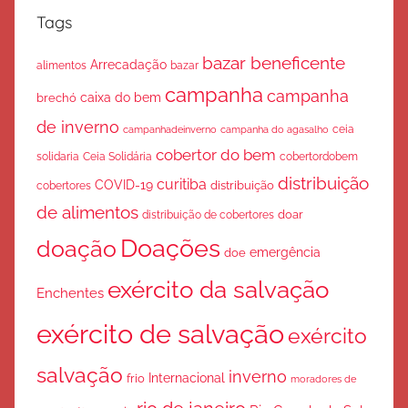
Tags
bazar beneficente
Arrecadação
bazar
alimentos
campanha
campanha
caixa do bem
brechó
de inverno
ceia
campanha do agasalho
campanhadeinverno
cobertor do bem
solidaria
Ceia Solidária
cobertordobem
distribuição
curitiba
COVID-19
cobertores
distribuição
de alimentos
doar
distribuição de cobertores
Doações
doação
emergência
doe
exército da salvação
Enchentes
exército de salvação
exército
salvação
inverno
Internacional
frio
moradores de