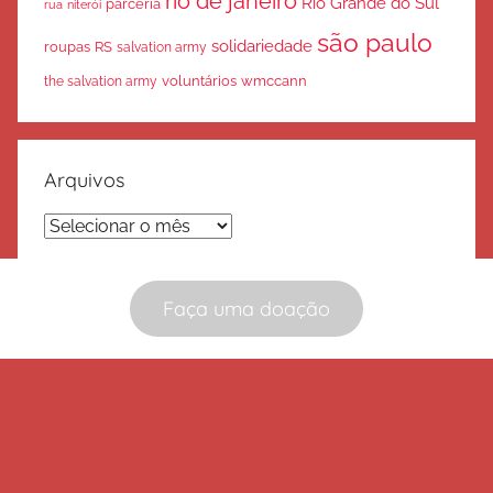
rio de janeiro
Rio Grande do Sul
parceria
rua
niterói
são paulo
solidariedade
roupas
RS
salvation army
voluntários
wmccann
the salvation army
Arquivos
Arquivos
Faça uma doação