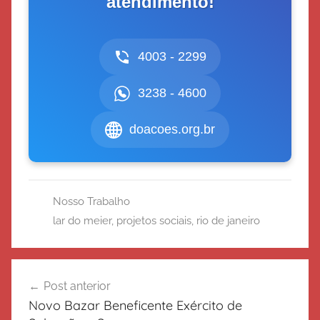
atendimento!
4003 - 2299
3238 - 4600
doacoes.org.br
Nosso Trabalho
lar do meier
,
projetos sociais
,
rio de janeiro
Navegação
Post anterior
de
Novo Bazar Beneficente Exército de