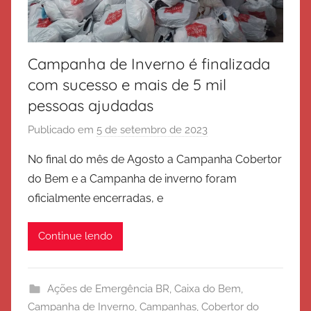
o
Campanha de Inverno é finalizada
com sucesso e mais de 5 mil
pessoas ajudadas
Publicado em
5 de setembro de 2023
p
o
No final do mês de Agosto a Campanha Cobertor
r
do Bem e a Campanha de inverno foram
E
oficialmente encerradas, e
x
é
Continue lendo
r
c
i
Ações de Emergência BR
,
Caixa do Bem
,
t
Campanha de Inverno
,
Campanhas
,
Cobertor do
o