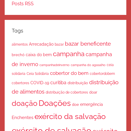
Posts RSS
Tags
bazar beneficente
Arrecadação
bazar
alimentos
campanha
campanha
caixa do bem
brechó
de inverno
ceia
campanha do agasalho
campanhadeinverno
cobertor do bem
solidaria
Ceia Solidária
cobertordobem
distribuição
curitiba
COVID-19
cobertores
distribuição
de alimentos
doar
distribuição de cobertores
Doações
doação
emergência
doe
exército da salvação
Enchentes
exército de salvação