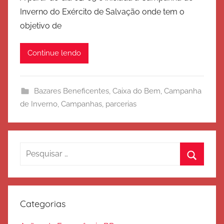
r
Inverno do Exército de Salvação onde tem o
E
objetivo de
x
é
Continue lendo
r
c
i
Bazares Beneficentes
,
Caixa do Bem
,
Campanha
t
de Inverno
,
Campanhas
,
parcerias
o
d
e
S
Pesquisar
a
por:
Procura
l
v
a
Categorias
ç
ã