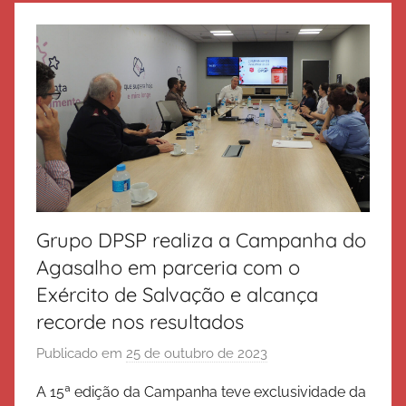
d
e
S
a
l
v
a
ç
ã
o
Grupo DPSP realiza a Campanha do
Agasalho em parceria com o
Exército de Salvação e alcança
recorde nos resultados
Publicado em
25 de outubro de 2023
p
o
A 15ª edição da Campanha teve exclusividade da
r