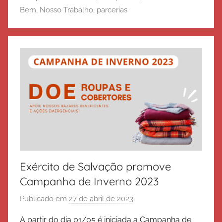
Bem
,
Nosso Trabalho
,
parcerias
d
e
S
a
l
v
a
ç
ã
o
Exército de Salvação promove
Campanha de Inverno 2023
Publicado em
27 de abril de 2023
p
o
A partir do dia 01/05 é iniciada a Campanha de