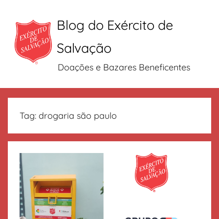
Blog do Exército de
Salvação
Doações e Bazares Beneficentes
Pular
para
Tag:
drogaria são paulo
o
conteúdo