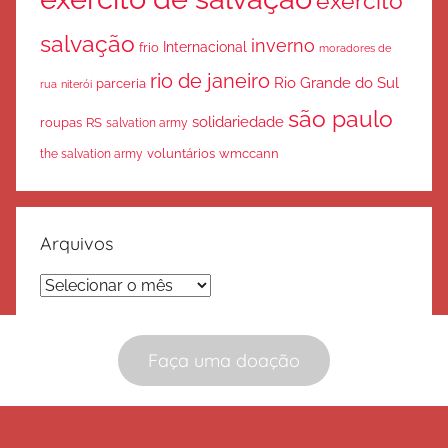
exército
salvação
inverno
Internacional
frio
moradores de
rio de janeiro
Rio Grande do Sul
parceria
rua
niterói
são paulo
solidariedade
roupas
RS
salvation army
voluntários
wmccann
the salvation army
Arquivos
Arquivos
Faça uma doação