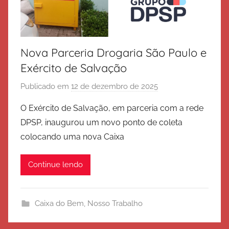
Nova Parceria Drogaria São Paulo e
Exército de Salvação
Publicado em
12 de dezembro de 2025
p
o
O Exército de Salvação, em parceria com a rede
r
DPSP, inaugurou um novo ponto de coleta
E
colocando uma nova Caixa
x
é
Continue lendo
r
c
i
Caixa do Bem
,
Nosso Trabalho
t
o