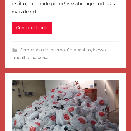
instituição e pôde pela 1ª vez abranger todas as
E
mais de mil
x
é
Continue lendo
r
c
i
Campanha de Inverno
,
Campanhas
,
Nosso
t
Trabalho
,
parcerias
o
d
e
S
a
l
v
a
ç
ã