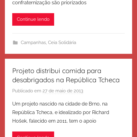
confraternização são priorizados
x
ã
é
o
Continue lendo
r
c
i
Campanhas
,
Ceia Solidária
t
o
d
e
Projeto distribui comida para
S
desabrigados na República Tcheca
a
Publicado em
27 de maio de 2013
p
l
o
v
Um projeto nascido na cidade de Brno, na
r
a
República Tcheca, e idealizado por Richard
E
ç
Hošek, falecido em 2011, tem o apoio
x
ã
é
o