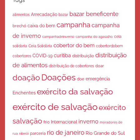
bazar beneficente
Arrecadação
bazar
alimentos
campanha
campanha
caixa do bem
brechó
de inverno
ceia
campanha do agasalho
campanhadeinverno
cobertor do bem
solidaria
Ceia Solidária
cobertordobem
distribuição
curitiba
COVID-19
cobertores
distribuição
de alimentos
doar
distribuição de cobertores
Doações
doação
emergência
doe
exército da salvação
Enchentes
exército de salvação
exército
salvação
inverno
Internacional
frio
moradores de
rio de janeiro
Rio Grande do Sul
parceria
rua
niterói