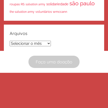
são paulo
solidariedade
roupas
RS
salvation army
voluntários
wmccann
the salvation army
Arquivos
Arquivos
Faça uma doação