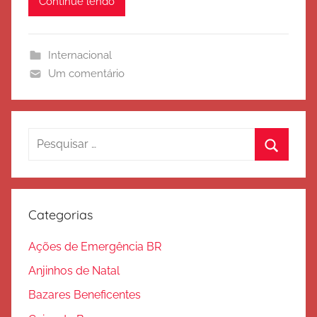
Continue lendo
r
c
i
Internacional
t
Um comentário
o
d
e
S
Pesquisar
a
por:
Procura
l
v
a
Categorias
ç
ã
Ações de Emergência BR
o
Anjinhos de Natal
Bazares Beneficentes