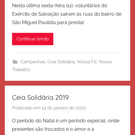
o
Nesta última sexta-feira (11), voluntários do
r
Exército de Salvação saíram às ruas do bairro de
E
São Miguel Paulista para prestar
x
é
Continue lendo
r
c
i
Campanhas
,
Ceia Solidária
,
Nossa Fé
,
Nosso
t
Trabalho
o
d
e
S
Ceia Solidária 2019
a
Publicado em
14 de janeiro de 2020
p
l
o
v
O período do Natal é um período especial, onde
r
a
presentes são trocados e o amor e a
E
ç