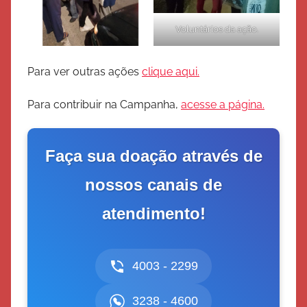
Voluntários da ação.
Para ver outras ações
clique aqui.
Para contribuir na Campanha,
acesse a página.
Faça sua doação através de
nossos canais de
atendimento!
4003 - 2299
3238 - 4600