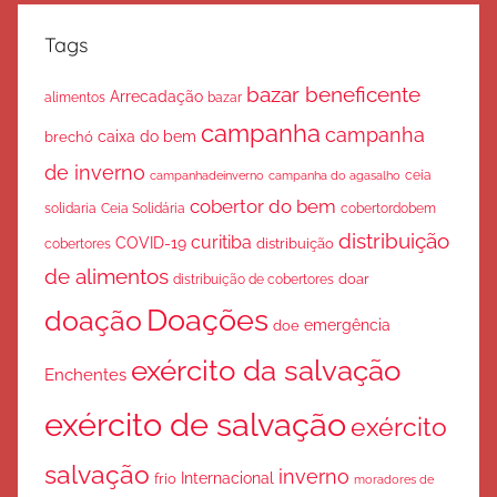
Tags
bazar beneficente
Arrecadação
bazar
alimentos
campanha
campanha
caixa do bem
brechó
de inverno
ceia
campanha do agasalho
campanhadeinverno
cobertor do bem
solidaria
Ceia Solidária
cobertordobem
distribuição
curitiba
COVID-19
cobertores
distribuição
de alimentos
doar
distribuição de cobertores
Doações
doação
emergência
doe
exército da salvação
Enchentes
exército de salvação
exército
salvação
inverno
Internacional
frio
moradores de