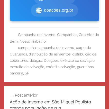
doacoes.org.br
Campanha de Inverno
,
Campanhas
,
Cobertor do
Bem
,
Nosso Trabalho
campanha
,
campanha de inverno
,
corpo de
Guarulhos
,
distribuição de alimentos
,
distribuição de
cobertores
,
doação
,
Doações
,
exército da salvação
,
exército de salvação
,
exército salvação
,
guarulhos
,
parceria
,
SP
Navegação
Post anterior
de
Ação de Inverno em São Miguel Paulista
Post
atende população de rua