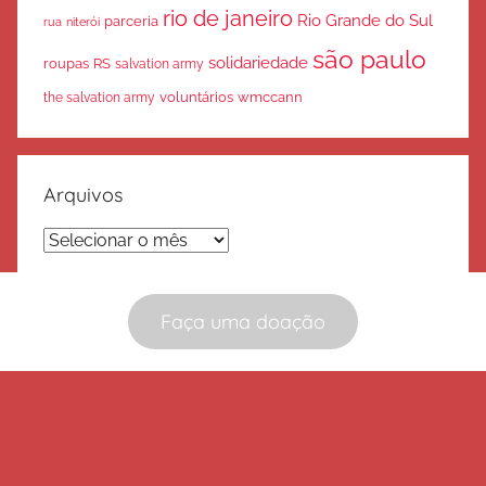
rio de janeiro
Rio Grande do Sul
parceria
rua
niterói
são paulo
solidariedade
roupas
RS
salvation army
voluntários
wmccann
the salvation army
Arquivos
Arquivos
Faça uma doação