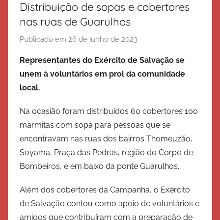
Distribuição de sopas e cobertores
nas ruas de Guarulhos
Publicado em
26 de junho de 2023
p
o
Representantes do Exército de Salvação se
r
unem à voluntários em prol da comunidade
E
local.
x
é
Na ocasião foram distribuídos 60 cobertores 100
r
marmitas com sopa para pessoas que se
c
encontravam nas ruas dos bairros Thomeuzão,
i
Soyama, Praça das Pedras, região do Corpo de
t
Bombeiros, e em baixo da ponte Guarulhos.
o
d
Além dos cobertores da Campanha, o Exército
e
de Salvação contou como apoio de voluntários e
S
amigos que contribuíram com a preparação de
a