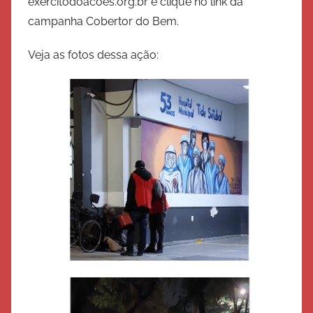
exercitodoacoes.org.br e clique no link da
l
campanha Cobertor do Bem.
v
a
Veja as fotos dessa ação:
ç
ã
o