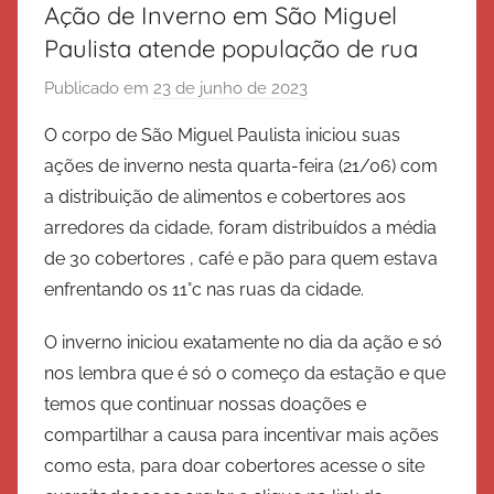
Ação de Inverno em São Miguel
Paulista atende população de rua
Publicado em
23 de junho de 2023
p
o
O corpo de São Miguel Paulista iniciou suas
r
ações de inverno nesta quarta-feira (21/06) com
E
a distribuição de alimentos e cobertores aos
x
arredores da cidade, foram distribuídos a média
é
de 30 cobertores , café e pão para quem estava
r
enfrentando os 11°c nas ruas da cidade.
c
i
O inverno iniciou exatamente no dia da ação e só
t
nos lembra que é só o começo da estação e que
o
temos que continuar nossas doações e
d
e
compartilhar a causa para incentivar mais ações
S
como esta, para doar cobertores acesse o site
a