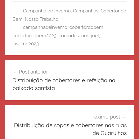
Campanha de Inverno
,
Campanhas
,
Cobertor do
Bem
,
Nosso Trabalho
campanhadeinverno
,
cobertordobem
,
cobertordobem2023
,
corpodesaomiguel
,
inverno2023
Navegação
Post anterior
de
Distribuição de cobertores e refeição na
Post
baixada santista
Próximo post
Distribuição de sopas e cobertores nas ruas
de Guarulhos