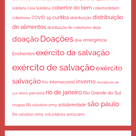
cobertor do bem
solidaria
Ceia Solidária
cobertordobem
distribuição
curitiba
COVID-19
cobertores
distribuição
de alimentos
doar
distribuição de cobertores
Doações
doação
emergência
doe
exército da salvação
Enchentes
exército de salvação
exército
salvação
inverno
Internacional
frio
moradores de
rio de janeiro
Rio Grande do Sul
parceria
rua
niterói
são paulo
solidariedade
roupas
RS
salvation army
voluntários
wmccann
the salvation army