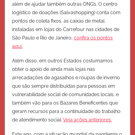
além de ajudar também outras ONG’s. O centro
é
logístico de doações (Salvashopping) conta com
r
pontos de coleta fixos, as caixas de metal
c
i
instaladas em lojas do Carrefour nas cidades de
t
São Paulo e Rio de Janeiro,
confira os pontos
o
aqui.
d
e
Além disso, em outros Estados costumamos
S
obter o apoio de ainda mais lojas nas
a
arrecadações de agasalhos e roupas de inverno
l
que são sempre distribuídas para pessoas em
v
vulnerabilidade social de comunidades locais, e
a
também vão para os Bazares Beneficentes que
ç
geram recursos para a continuidade do trabalho
ã
de atendimento social.
Veja ações anteriores.
o
Este ano, com a situação mundial da pandemia o