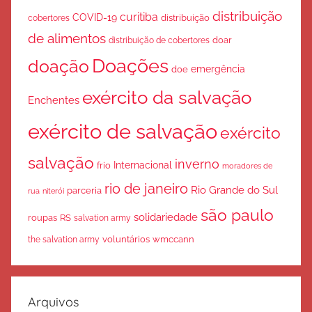
distribuição
curitiba
COVID-19
cobertores
distribuição
de alimentos
doar
distribuição de cobertores
Doações
doação
emergência
doe
exército da salvação
Enchentes
exército de salvação
exército
salvação
inverno
Internacional
frio
moradores de
rio de janeiro
Rio Grande do Sul
parceria
rua
niterói
são paulo
solidariedade
roupas
RS
salvation army
voluntários
wmccann
the salvation army
Arquivos