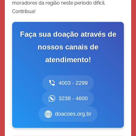
moradores da região neste período difícil.
Contribua!
Faça sua doação através de
nossos canais de
atendimento!
4003 - 2299
3238 - 4600
doacoes.org.br