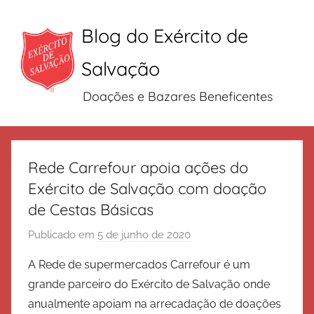
Blog do Exército de
Salvação
Doações e Bazares Beneficentes
Pular
para
Rede Carrefour apoia ações do
o
Exército de Salvação com doação
conteúdo
de Cestas Básicas
Publicado em
5 de junho de 2020
p
o
A Rede de supermercados Carrefour é um
r
grande parceiro do Exército de Salvação onde
E
anualmente apoiam na arrecadação de doações
x