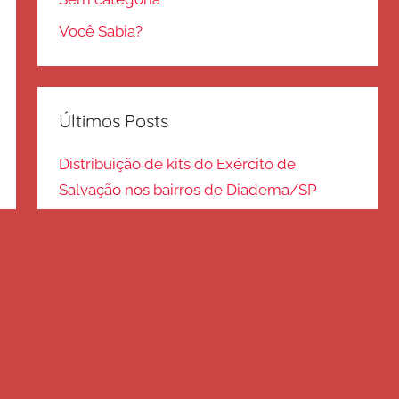
Você Sabia?
Últimos Posts
Distribuição de kits do Exército de
Salvação nos bairros de Diadema/SP
Kits de inverno são distribuídos na zona
Sul – SP
Frio em Guarulhos: distribuição de roupas
e cobertores
Distribuição de cobertores e agasalhos no
litoral paulista
FRIO EM SP: Voluntários fazem