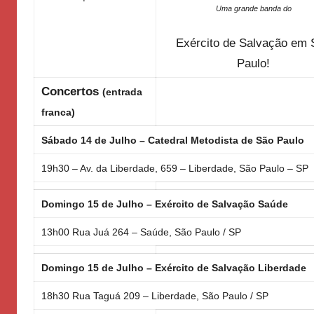
Uma grande banda do
o
d
Exército de Salvação em 
e
Paulo!
S
a
Concertos
(entrada
l
franca)
v
a
Sábado 14 de Julho – Catedral Metodista de São Paulo
ç
19h30 – Av. da Liberdade, 659 – Liberdade, São Paulo – SP
ã
o
Domingo 15 de Julho – Exército de Salvação Saúde
13h00 Rua Juá 264 – Saúde, São Paulo / SP
Domingo 15 de Julho – Exército de Salvação Liberdade
18h30 Rua Taguá 209 – Liberdade, São Paulo / SP