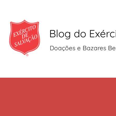
Blog do Exérc
Doações e Bazares Be
Pular
para
o
conteúdo