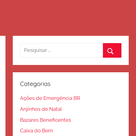
Pesquisar
por:
Procurar
Categorias
Ações de Emergência BR
Anjinhos de Natal
Bazares Beneficentes
Caixa do Bem