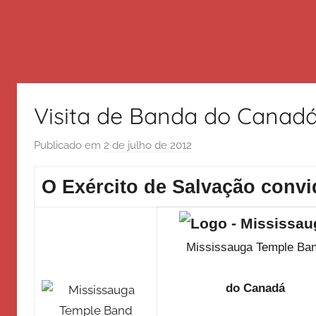
Visita de Banda do Canadá 
Publicado em
2 de julho de 2012
p
o
r
O Exército de Salvação convi
E
x
é
Mississauga Temple Ba
r
c
do Canadá
i
t