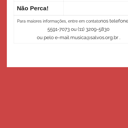
Não Perca!
nos telefone
Para maiores informações, entre em contato
5591-7073 ou (11) 3209-5830
ou pelo e-mail musica@salvos.org.br .
Faça sua doação através de
4003 - 2299
32