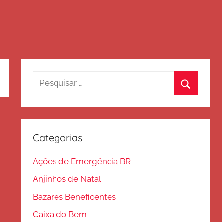
Pesquisar
por:
Procurar
Categorias
Ações de Emergência BR
Anjinhos de Natal
Bazares Beneficentes
Caixa do Bem