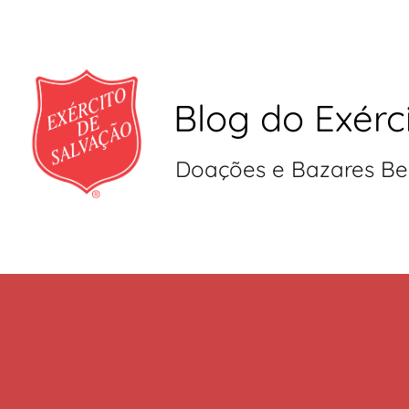
Blog do Exérc
Doações e Bazares Be
Pular
para
o
conteúdo