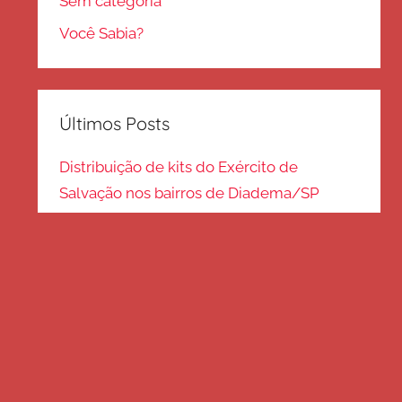
Sem categoria
Você Sabia?
Últimos Posts
Distribuição de kits do Exército de
Salvação nos bairros de Diadema/SP
Kits de inverno são distribuídos na zona
Sul – SP
Frio em Guarulhos: distribuição de roupas
e cobertores
Distribuição de cobertores e agasalhos no
litoral paulista
FRIO EM SP: Voluntários fazem