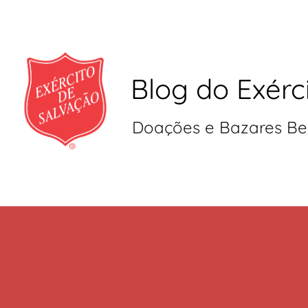
Blog do Exérc
Doações e Bazares Be
Pular
para
o
conteúdo