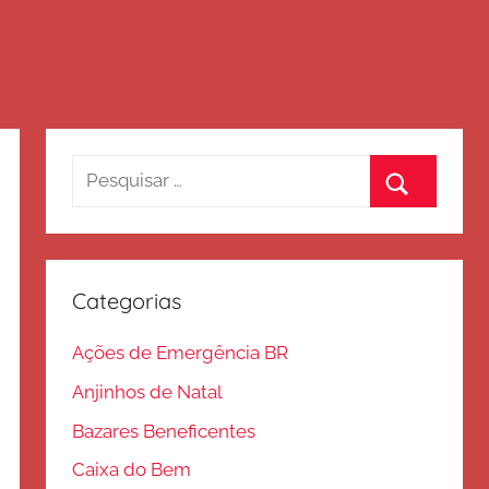
Pesquisar
por:
Procurar
Categorias
Ações de Emergência BR
Anjinhos de Natal
Bazares Beneficentes
Caixa do Bem