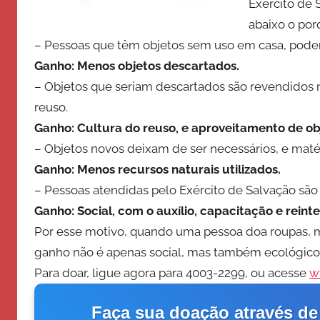
Exército de 
o
abaixo o por
d
– Pessoas que têm objetos sem uso em casa, podem 
e
Ganho: Menos objetos descartados.
S
– Objetos que seriam descartados são revendidos n
a
l
reuso.
v
Ganho: Cultura do reuso, e aproveitamento de ob
a
– Objetos novos deixam de ser necessários, e mat
ç
Ganho: Menos recursos naturais utilizados.
ã
– Pessoas atendidas pelo Exército de Salvação são 
o
Ganho: Social, com o auxílio, capacitação e rein
Por esse motivo, quando uma pessoa doa roupas, m
ganho não é apenas social, mas também ecológico
Para doar, ligue agora para 4003-2299, ou acesse
w
Faça sua doação através de