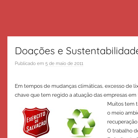
Doações e Sustentabilidad
Publicado em
5 de maio de 2011
p
o
r
Em tempos de mudanças climáticas, excesso de lixo
E
chave que tem regido a atuação das empresas em
x
é
Muitos tem t
r
o meio ambie
c
recuperação 
i
O trabalho d
t