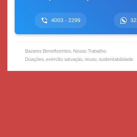
4003 - 2299
32
Bazares Beneficentes
,
Nosso Trabalho
Doações
,
exército salvação
,
reuso
,
sustentabilidade
Navegação
Post anterior
de
Prestação de Contas ao Doador
Post