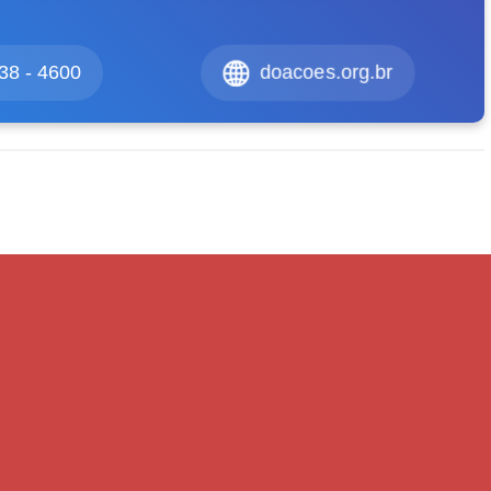
38 - 4600
doacoes.org.br
Próximo post
Exército de Salvação inicia Campanha de
Inverno 2011