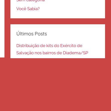
Você Sabia?
Últimos Posts
Distribuição de kits do Exército de
Salvação nos bairros de Diadema/SP
Kits de inverno são distribuídos na zona
Sul – SP
Frio em Guarulhos: distribuição de roupas
e cobertores
Distribuição de cobertores e agasalhos no
litoral paulista
FRIO EM SP: Voluntários fazem