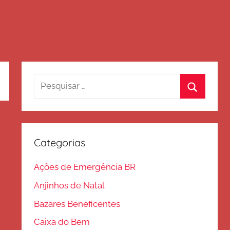
Pesquisar
por:
Procurar
Categorias
Ações de Emergência BR
Anjinhos de Natal
Bazares Beneficentes
Caixa do Bem