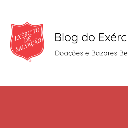
Blog do Exérc
Doações e Bazares Be
Pular
para
o
conteúdo