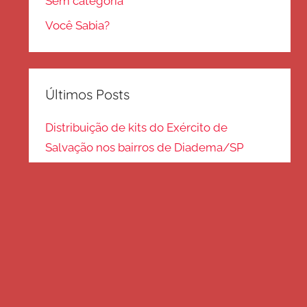
Sem categoria
Você Sabia?
Últimos Posts
Distribuição de kits do Exército de
Salvação nos bairros de Diadema/SP
Kits de inverno são distribuídos na zona
Sul – SP
Frio em Guarulhos: distribuição de roupas
e cobertores
Distribuição de cobertores e agasalhos no
litoral paulista
FRIO EM SP: Voluntários fazem