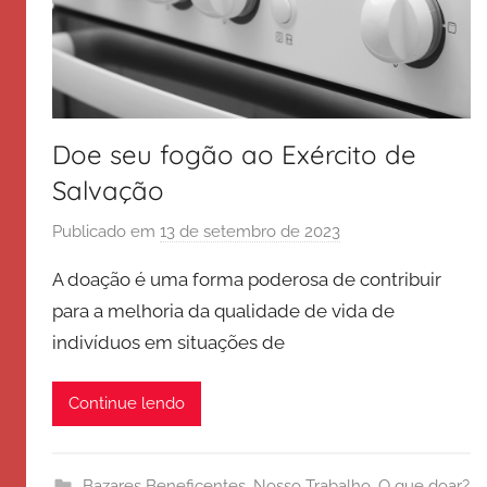
Doe seu fogão ao Exército de
Salvação
Publicado em
13 de setembro de 2023
p
o
A doação é uma forma poderosa de contribuir
r
para a melhoria da qualidade de vida de
E
indivíduos em situações de
x
é
r
Continue lendo
c
i
t
Bazares Beneficentes
,
Nosso Trabalho
,
O que doar?