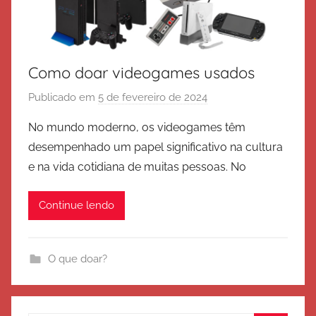
Como doar videogames usados
Publicado em
5 de fevereiro de 2024
p
o
No mundo moderno, os videogames têm
r
desempenhado um papel significativo na cultura
E
e na vida cotidiana de muitas pessoas. No
x
é
Continue lendo
r
c
i
O que doar?
t
o
d