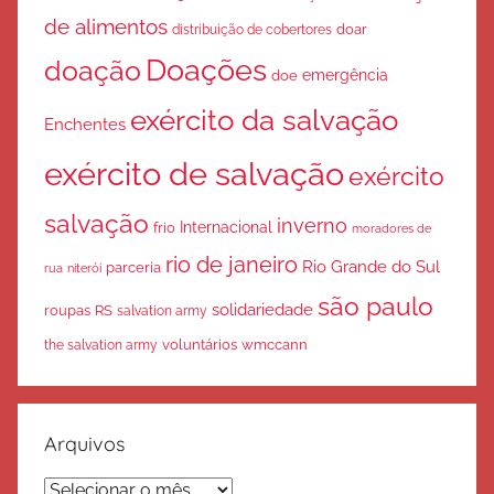
de alimentos
doar
distribuição de cobertores
Doações
doação
emergência
doe
exército da salvação
Enchentes
exército de salvação
exército
salvação
inverno
Internacional
frio
moradores de
rio de janeiro
Rio Grande do Sul
parceria
rua
niterói
são paulo
solidariedade
roupas
RS
salvation army
voluntários
wmccann
the salvation army
Arquivos
Arquivos