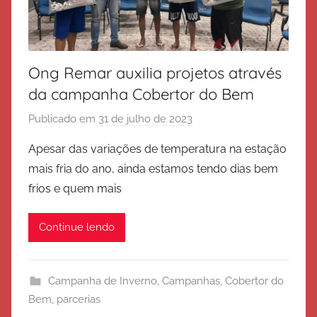
Ong Remar auxilia projetos através
da campanha Cobertor do Bem
Publicado em
31 de julho de 2023
p
o
Apesar das variações de temperatura na estação
r
mais fria do ano, ainda estamos tendo dias bem
E
frios e quem mais
x
é
Continue lendo
r
c
i
Campanha de Inverno
,
Campanhas
,
Cobertor do
t
Bem
,
parcerias
o