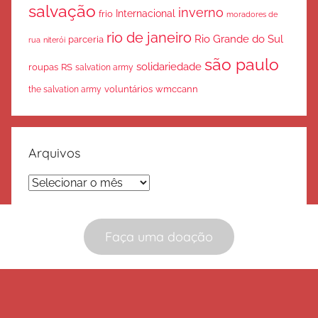
salvação
inverno
Internacional
frio
moradores de
rio de janeiro
Rio Grande do Sul
parceria
rua
niterói
são paulo
solidariedade
roupas
RS
salvation army
voluntários
wmccann
the salvation army
Arquivos
Arquivos
Faça uma doação