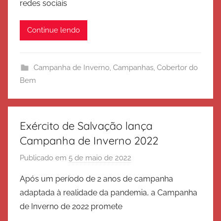
redes sociais
x
é
Continue lendo
r
c
i
Campanha de Inverno
,
Campanhas
,
Cobertor do
t
Bem
o
d
e
S
Exército de Salvação lança
a
Campanha de Inverno 2022
l
Publicado em
5 de maio de 2022
p
v
o
a
Após um período de 2 anos de campanha
r
ç
adaptada à realidade da pandemia, a Campanha
E
ã
de Inverno de 2022 promete
x
o