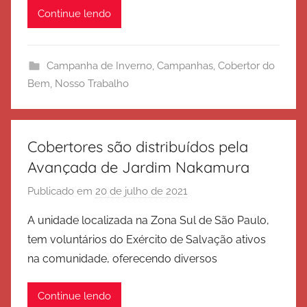
Continue lendo
r
c
i
Campanha de Inverno
,
Campanhas
,
Cobertor do
t
Bem
,
Nosso Trabalho
o
d
e
S
Cobertores são distribuídos pela
a
Avançada de Jardim Nakamura
l
Publicado em
20 de julho de 2021
p
v
o
a
A unidade localizada na Zona Sul de São Paulo,
r
ç
tem voluntários do Exército de Salvação ativos
E
ã
na comunidade, oferecendo diversos
x
o
é
Continue lendo
r