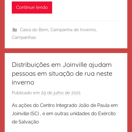
é
Continue lendo
r
c
i
Caixa do Bem
,
Campanha de Inverno
,
t
Campanhas
o
d
e
S
Distribuições em Joinville ajudam
a
pessoas em situação de rua neste
l
inverno
v
a
Publicado em
29 de julho de 2021
p
ç
o
As ações do Centro Integrado João de Paula em
ã
r
Joinville (SC) , e em outras unidades do Exército
o
E
de Salvação
x
é