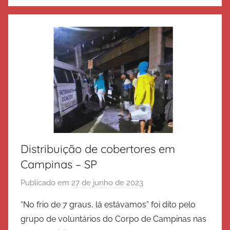
d
e
S
a
l
v
a
ç
ã
o
Distribuição de cobertores em
Campinas – SP
Publicado em
27 de junho de 2023
p
o
“No frio de 7 graus, lá estávamos” foi dito pelo
r
grupo de voluntários do Corpo de Campinas nas
E