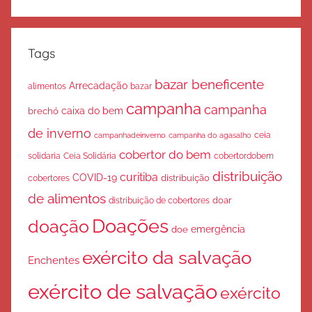
Tags
bazar beneficente
Arrecadação
bazar
alimentos
campanha
campanha
caixa do bem
brechó
de inverno
ceia
campanha do agasalho
campanhadeinverno
cobertor do bem
solidaria
Ceia Solidária
cobertordobem
distribuição
curitiba
COVID-19
cobertores
distribuição
de alimentos
doar
distribuição de cobertores
Doações
doação
emergência
doe
exército da salvação
Enchentes
exército de salvação
exército