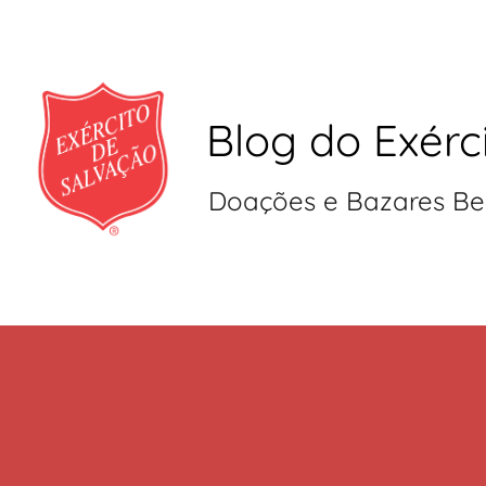
Blog do Exérc
Doações e Bazares Be
Pular
para
o
conteúdo