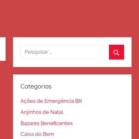
Pesquisar
por:
Procurar
Categorias
Ações de Emergência BR
Anjinhos de Natal
Bazares Beneficentes
Caixa do Bem