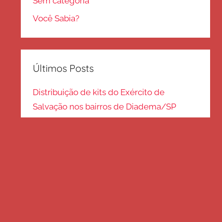
Sem categoria
Você Sabia?
Últimos Posts
Distribuição de kits do Exército de
Salvação nos bairros de Diadema/SP
Kits de inverno são distribuídos na zona
Sul – SP
Frio em Guarulhos: distribuição de roupas
e cobertores
Distribuição de cobertores e agasalhos no
litoral paulista
FRIO EM SP: Voluntários fazem