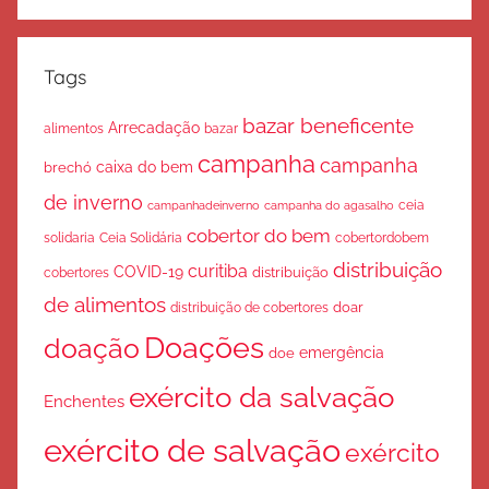
Tags
bazar beneficente
Arrecadação
bazar
alimentos
campanha
campanha
caixa do bem
brechó
de inverno
ceia
campanha do agasalho
campanhadeinverno
cobertor do bem
solidaria
Ceia Solidária
cobertordobem
distribuição
curitiba
COVID-19
cobertores
distribuição
de alimentos
doar
distribuição de cobertores
Doações
doação
emergência
doe
exército da salvação
Enchentes
exército de salvação
exército