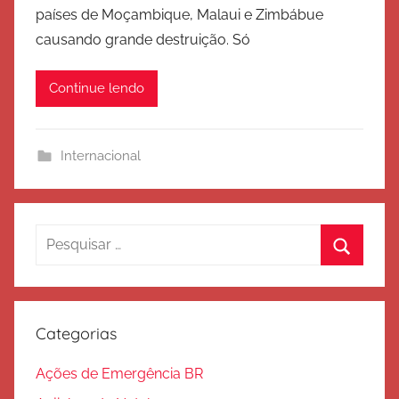
países de Moçambique, Malaui e Zimbábue
E
causando grande destruição. Só
x
é
Continue lendo
r
c
i
Internacional
t
o
d
e
Pesquisar
S
por:
Procura
a
l
v
Categorias
a
ç
Ações de Emergência BR
ã