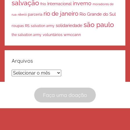
salvação
inverno
Internacional
frio
moradores de
rio de janeiro
Rio Grande do Sul
parceria
rua
niterói
são paulo
solidariedade
roupas
RS
salvation army
voluntários
wmccann
the salvation army
Arquivos
Arquivos
Faça uma doação