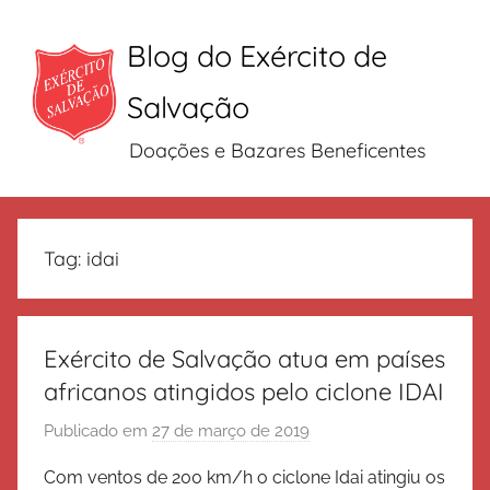
Blog do Exército de
Salvação
Doações e Bazares Beneficentes
Pular
para
Tag:
idai
o
conteúdo
Exército de Salvação atua em países
africanos atingidos pelo ciclone IDAI
Publicado em
27 de março de 2019
p
o
Com ventos de 200 km/h o ciclone Idai atingiu os
r