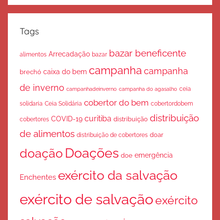
Tags
bazar beneficente
Arrecadação
bazar
alimentos
campanha
campanha
caixa do bem
brechó
de inverno
ceia
campanha do agasalho
campanhadeinverno
cobertor do bem
solidaria
Ceia Solidária
cobertordobem
distribuição
curitiba
COVID-19
cobertores
distribuição
de alimentos
doar
distribuição de cobertores
Doações
doação
emergência
doe
exército da salvação
Enchentes
exército de salvação
exército