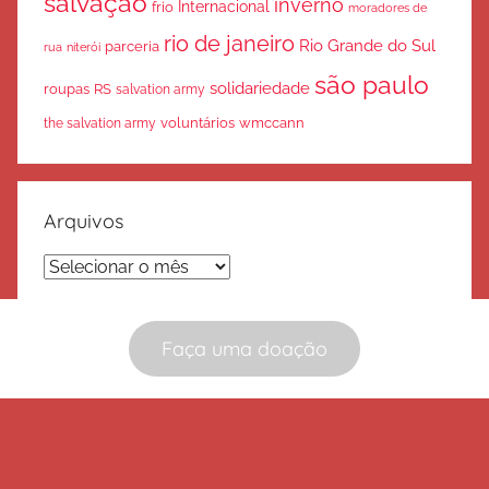
salvação
inverno
Internacional
frio
moradores de
rio de janeiro
Rio Grande do Sul
parceria
rua
niterói
são paulo
solidariedade
roupas
RS
salvation army
voluntários
wmccann
the salvation army
Arquivos
Arquivos
Faça uma doação