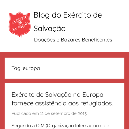
Blog do Exército de
Salvação
Doações e Bazares Beneficentes
Pular
para
Tag:
europa
o
conteúdo
Exército de Salvação na Europa
fornece assistência aos refugiados.
Publicado em
11 de setembro de 2015
p
o
Segundo a OIM (Organização Internacional de
r