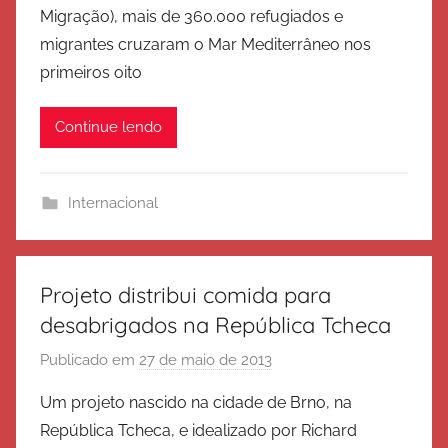
Migração), mais de 360.000 refugiados e
E
migrantes cruzaram o Mar Mediterrâneo nos
x
primeiros oito
é
r
Continue lendo
c
i
t
Internacional
o
d
e
S
Projeto distribui comida para
a
desabrigados na República Tcheca
l
Publicado em
27 de maio de 2013
p
v
o
a
Um projeto nascido na cidade de Brno, na
r
ç
República Tcheca, e idealizado por Richard
E
ã