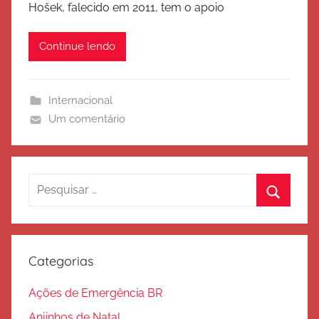
Hošek, falecido em 2011, tem o apoio
x
o
é
Continue lendo
r
c
i
Internacional
t
Um comentário
o
d
e
S
Pesquisar
a
por:
Procura
l
v
a
Categorias
ç
ã
Ações de Emergência BR
o
Anjinhos de Natal