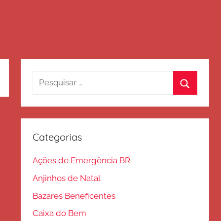
Pesquisar
por:
Procurar
Categorias
Ações de Emergência BR
Anjinhos de Natal
Bazares Beneficentes
Caixa do Bem