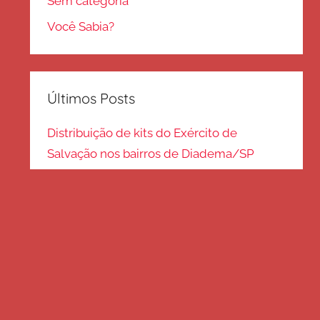
Sem categoria
Você Sabia?
Últimos Posts
Distribuição de kits do Exército de
Salvação nos bairros de Diadema/SP
Kits de inverno são distribuídos na zona
Sul – SP
Frio em Guarulhos: distribuição de roupas
e cobertores
Distribuição de cobertores e agasalhos no
litoral paulista
FRIO EM SP: Voluntários fazem