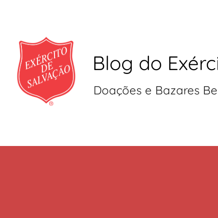
Blog do Exérc
Doações e Bazares Be
Pular
para
o
conteúdo