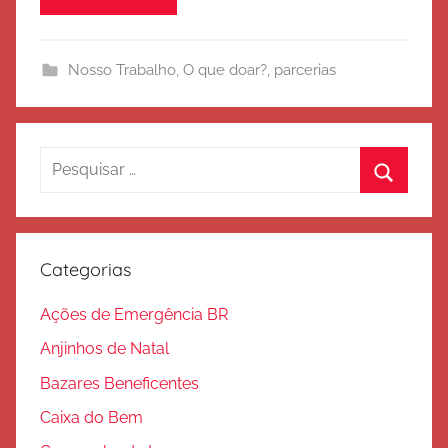
i
t
Nosso Trabalho
,
O que doar?
,
parcerias
o
d
e
S
Pesquisar
a
por:
l
Procura
v
a
Categorias
ç
ã
Ações de Emergência BR
o
Anjinhos de Natal
Bazares Beneficentes
Caixa do Bem