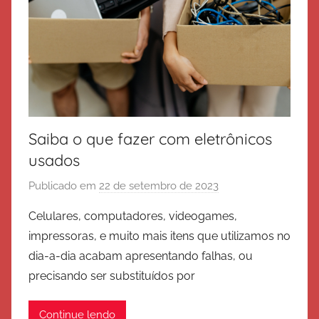
Saiba o que fazer com eletrônicos
usados
Publicado em
22 de setembro de 2023
p
o
Celulares, computadores, videogames,
r
impressoras, e muito mais itens que utilizamos no
E
dia-a-dia acabam apresentando falhas, ou
x
precisando ser substituídos por
é
r
Continue lendo
c