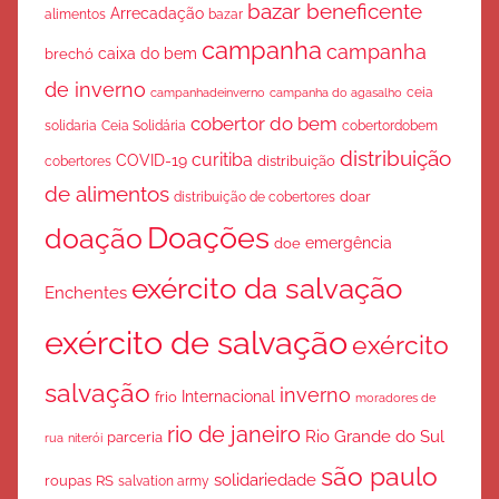
bazar beneficente
Arrecadação
bazar
alimentos
campanha
campanha
caixa do bem
brechó
de inverno
ceia
campanha do agasalho
campanhadeinverno
cobertor do bem
solidaria
Ceia Solidária
cobertordobem
distribuição
curitiba
COVID-19
cobertores
distribuição
de alimentos
doar
distribuição de cobertores
Doações
doação
emergência
doe
exército da salvação
Enchentes
exército de salvação
exército
salvação
inverno
Internacional
frio
moradores de
rio de janeiro
Rio Grande do Sul
parceria
rua
niterói
são paulo
solidariedade
roupas
RS
salvation army