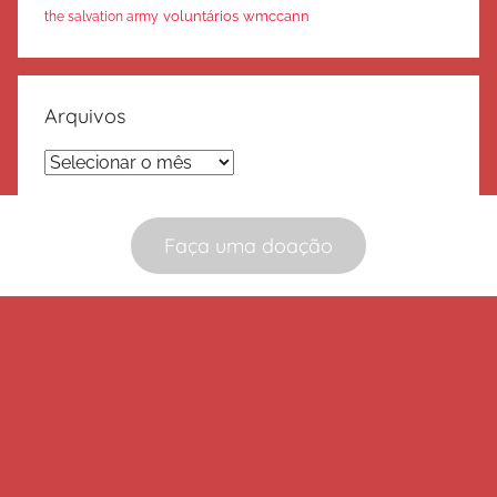
voluntários
wmccann
the salvation army
Arquivos
Arquivos
Faça uma doação