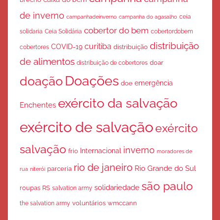
de inverno
ceia
campanha do agasalho
campanhadeinverno
cobertor do bem
solidaria
Ceia Solidária
cobertordobem
distribuição
curitiba
COVID-19
cobertores
distribuição
de alimentos
doar
distribuição de cobertores
Doações
doação
emergência
doe
exército da salvação
Enchentes
exército de salvação
exército
salvação
inverno
Internacional
frio
moradores de
rio de janeiro
Rio Grande do Sul
parceria
rua
niterói
são paulo
solidariedade
roupas
RS
salvation army
voluntários
wmccann
the salvation army