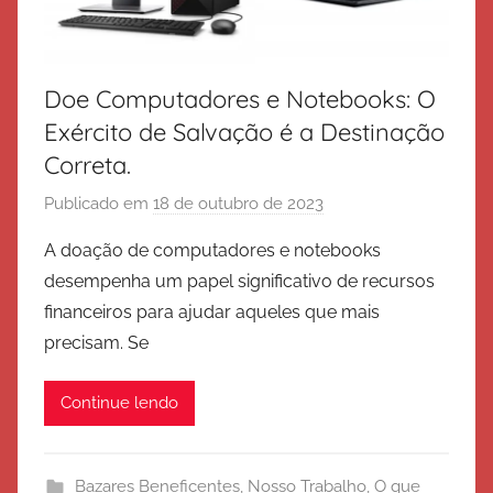
Doe Computadores e Notebooks: O
Exército de Salvação é a Destinação
Correta.
Publicado em
18 de outubro de 2023
p
o
A doação de computadores e notebooks
r
desempenha um papel significativo de recursos
E
financeiros para ajudar aqueles que mais
x
precisam. Se
é
r
Continue lendo
c
i
t
Bazares Beneficentes
,
Nosso Trabalho
,
O que
o