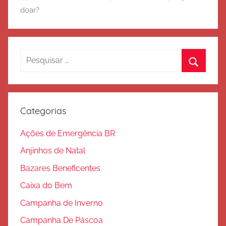
doar?
d
e
S
a
Pesquisar
l
por:
v
Procura
a
ç
Categorias
ã
o
Ações de Emergência BR
Anjinhos de Natal
Bazares Beneficentes
Caixa do Bem
Campanha de Inverno
Campanha De Páscoa