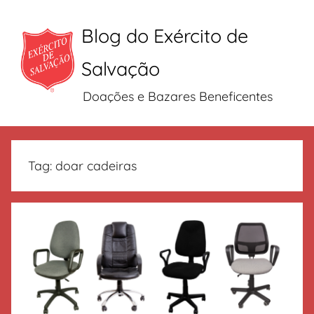
Blog do Exército de
Salvação
Doações e Bazares Beneficentes
Pular
para
Tag:
doar cadeiras
o
conteúdo