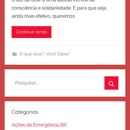
r
consciência e solidariedade. E para que seja
E
ainda mais efetivo, queremos
x
é
Continue lendo
r
c
i
O que doar?
,
Você Sabia?
t
o
d
e
Pesquisar
S
por:
Procura
a
l
v
Categorias
a
ç
Ações de Emergência BR