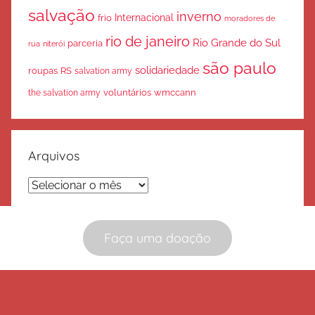
salvação
inverno
Internacional
frio
moradores de
rio de janeiro
Rio Grande do Sul
parceria
rua
niterói
são paulo
solidariedade
roupas
RS
salvation army
voluntários
wmccann
the salvation army
Arquivos
Arquivos
Faça uma doação