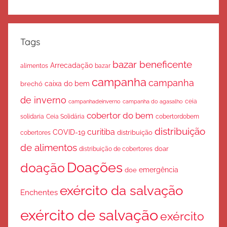
Tags
bazar beneficente
Arrecadação
bazar
alimentos
campanha
campanha
caixa do bem
brechó
de inverno
ceia
campanha do agasalho
campanhadeinverno
cobertor do bem
solidaria
Ceia Solidária
cobertordobem
distribuição
curitiba
COVID-19
cobertores
distribuição
de alimentos
doar
distribuição de cobertores
Doações
doação
emergência
doe
exército da salvação
Enchentes
exército de salvação
exército