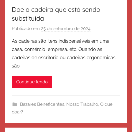
Doe a cadeira que está sendo
substituída
Publicado em
25 de setembro de 2024
p
o
As cadeiras são itens indispensáveis em uma
r
casa, comércio, empresa, etc. Quando as
E
cadeiras de escritório ou cadeiras ergonômicas
x
são
é
r
Continue lendo
c
i
t
Bazares Beneficentes
,
Nosso Trabalho
,
O que
o
doar?
d
e
S