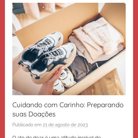
a
l
v
a
ç
ã
o
Cuidando com Carinho: Preparando
suas Doações
Publicado em
21 de agosto de 2023
p
o
O ato de doar é uma atitude incrível de