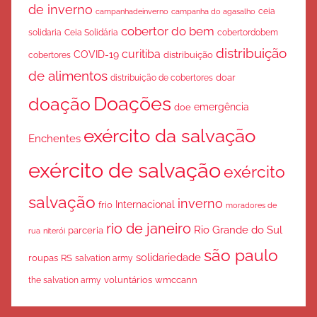
de inverno
ceia
campanha do agasalho
campanhadeinverno
cobertor do bem
solidaria
Ceia Solidária
cobertordobem
distribuição
curitiba
COVID-19
cobertores
distribuição
de alimentos
doar
distribuição de cobertores
Doações
doação
emergência
doe
exército da salvação
Enchentes
exército de salvação
exército
salvação
inverno
Internacional
frio
moradores de
rio de janeiro
Rio Grande do Sul
parceria
rua
niterói
são paulo
solidariedade
roupas
RS
salvation army
voluntários
wmccann
the salvation army