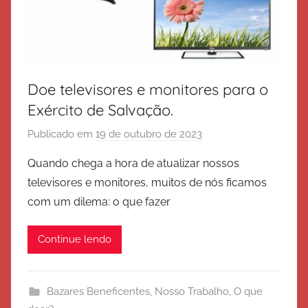
Doe televisores e monitores para o
Exército de Salvação.
Publicado em
19 de outubro de 2023
p
o
Quando chega a hora de atualizar nossos
r
televisores e monitores, muitos de nós ficamos
E
com um dilema: o que fazer
x
é
Continue lendo
r
c
i
Bazares Beneficentes
,
Nosso Trabalho
,
O que
t