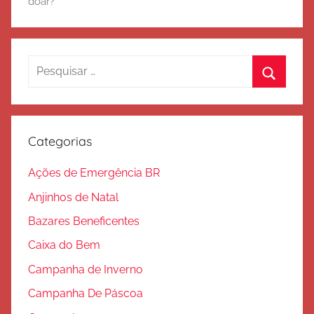
doar?
o
d
e
S
Pesquisar
a
por:
Procura
l
v
a
Categorias
ç
ã
Ações de Emergência BR
o
Anjinhos de Natal
Bazares Beneficentes
Caixa do Bem
Campanha de Inverno
Campanha De Páscoa