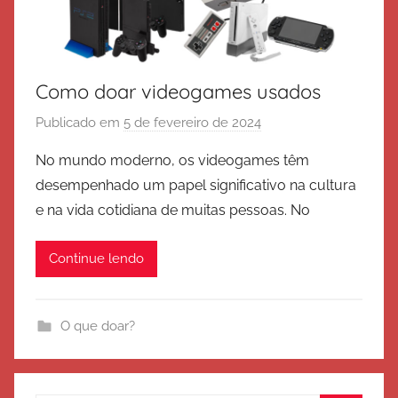
Como doar videogames usados
Publicado em
5 de fevereiro de 2024
p
o
No mundo moderno, os videogames têm
r
desempenhado um papel significativo na cultura
E
e na vida cotidiana de muitas pessoas. No
x
é
Continue lendo
r
c
i
O que doar?
t
o
d