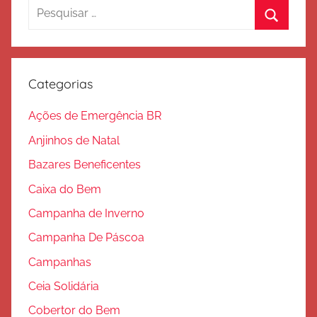
e
Pesquisar
S
por:
Procura
a
l
v
Categorias
a
ç
Ações de Emergência BR
ã
Anjinhos de Natal
o
Bazares Beneficentes
Caixa do Bem
Campanha de Inverno
Campanha De Páscoa
Campanhas
Ceia Solidária
Cobertor do Bem