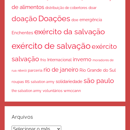
de alimentos
doar
distribuição de cobertores
Doações
doação
emergência
doe
exército da salvação
Enchentes
exército de salvação
exército
salvação
inverno
Internacional
frio
moradores de
rio de janeiro
Rio Grande do Sul
parceria
rua
niterói
são paulo
solidariedade
roupas
RS
salvation army
voluntários
wmccann
the salvation army
Arquivos
Arquivos