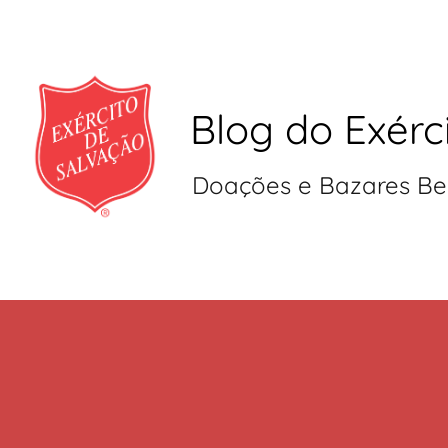
Blog do Exérc
Doações e Bazares Be
Pular
para
o
conteúdo