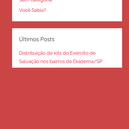
Você Sabia?
Últimos Posts
Distribuição de kits do Exército de
Salvação nos bairros de Diadema/SP
Kits de inverno são distribuídos na zona
Sul – SP
Frio em Guarulhos: distribuição de roupas
e cobertores
Distribuição de cobertores e agasalhos no
litoral paulista
FRIO EM SP: Voluntários fazem