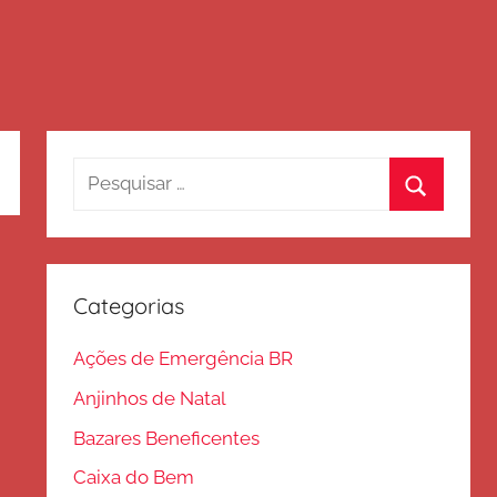
Pesquisar
por:
Procurar
Categorias
Ações de Emergência BR
Anjinhos de Natal
Bazares Beneficentes
Caixa do Bem