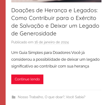
Doações de Herança e Legados:
Como Contribuir para o Exército
de Salvação e Deixar um Legado
de Generosidade
Publicado em
16 de janeiro de 2024
p
o
Um Guia Simples para Doadores Você já
r
considerou a possibilidade de deixar um legado
E
significativo ao contribuir com sua herança
x
é
r
Continue lendo
c
i
t
Nosso Trabalho
,
O que doar?
,
Você Sabia?
o