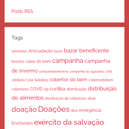
Posts RSS
Tags
bazar beneficente
Arrecadação
bazar
alimentos
campanha
campanha
caixa do bem
brechó
de inverno
ceia
campanha do agasalho
campanhadeinverno
cobertor do bem
solidaria
Ceia Solidária
cobertordobem
distribuição
curitiba
COVID-19
cobertores
distribuição
de alimentos
doar
distribuição de cobertores
Doações
doação
emergência
doe
exército da salvação
Enchentes