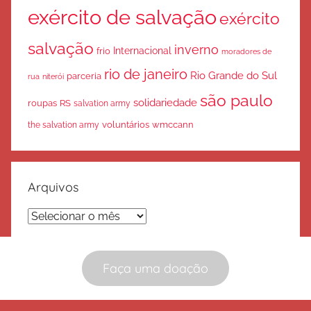
exército de salvação
exército
salvação
inverno
Internacional
frio
moradores de
rio de janeiro
Rio Grande do Sul
parceria
rua
niterói
são paulo
solidariedade
roupas
RS
salvation army
voluntários
wmccann
the salvation army
Arquivos
Arquivos
Faça uma doação