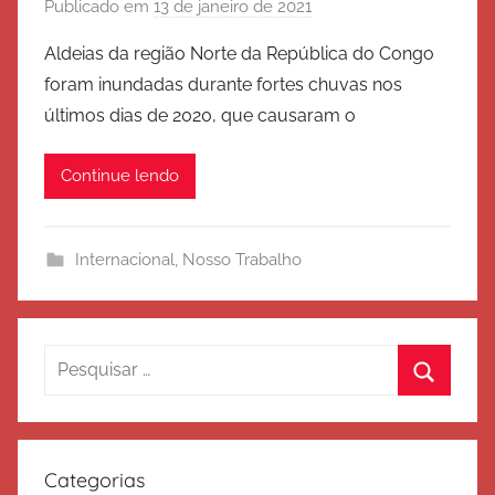
Publicado em
13 de janeiro de 2021
p
o
Aldeias da região Norte da República do Congo
r
foram inundadas durante fortes chuvas nos
E
últimos dias de 2020, que causaram o
x
é
Continue lendo
r
c
i
Internacional
,
Nosso Trabalho
t
o
d
e
Pesquisar
S
por:
Procura
a
l
v
Categorias
a