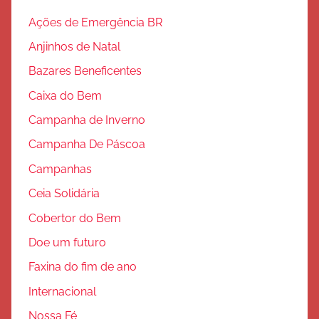
ç
Ações de Emergência BR
ã
Anjinhos de Natal
o
Bazares Beneficentes
Caixa do Bem
Campanha de Inverno
Campanha De Páscoa
Campanhas
Ceia Solidária
Cobertor do Bem
Doe um futuro
Faxina do fim de ano
Internacional
Nossa Fé