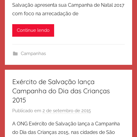
Salvação apresenta sua Campanha de Natal 2017
E
com foco na arrecadação de
x
é
Continue lendo
r
c
i
Campanhas
t
o
d
e
Exército de Salvação lança
S
Campanha do Dia das Crianças
a
2015
l
v
Publicado em
2 de setembro de 2015
p
a
o
A ONG Exército de Salvação lança a Campanha
ç
r
do Dia das Crianças 2015, nas cidades de São
ã
E