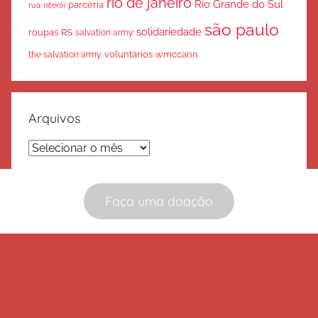
rio de janeiro
Rio Grande do Sul
parceria
rua
niterói
são paulo
solidariedade
roupas
RS
salvation army
voluntários
wmccann
the salvation army
Arquivos
Arquivos
Faça uma doação