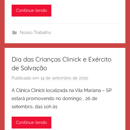
é
Continue lendo
r
c
i
Nosso Trabalho
t
o
d
e
Dia das Crianças Clinick e Exército
S
de Salvação
a
Publicado em
14 de setembro de 2010
p
l
o
v
A Clínica Clinick localizada na Vila Mariana – SP
r
a
estará promovendo no domingo , 26 de
E
ç
setembro, das 10h às
x
ã
é
o
Continue lendo
r