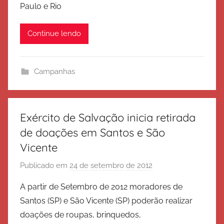
Paulo e Rio
o
x
é
Continue lendo
r
c
i
Campanhas
t
o
d
e
Exército de Salvação inicia retirada
S
de doações em Santos e São
a
Vicente
l
v
Publicado em
24 de setembro de 2012
p
a
o
A partir de Setembro de 2012 moradores de
ç
r
Santos (SP) e São Vicente (SP) poderão realizar
ã
E
doações de roupas, brinquedos,
o
x