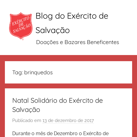
Blog do Exército de
Salvação
Doações e Bazares Beneficentes
Pular
para
Tag:
brinquedos
o
conteúdo
Natal Solidário do Exército de
Salvação
Publicado em
13 de dezembro de 2017
p
o
Durante o mês de Dezembro o Exército de
r