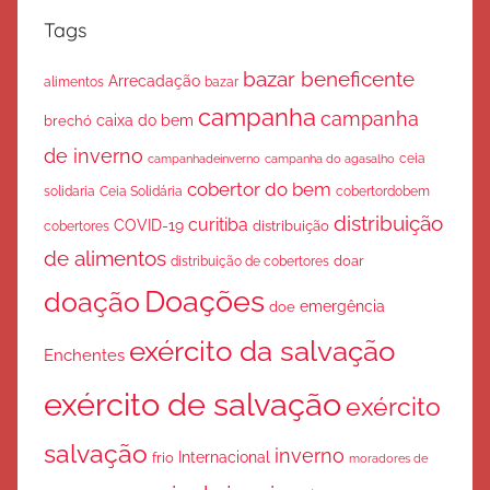
Tags
bazar beneficente
Arrecadação
bazar
alimentos
campanha
campanha
caixa do bem
brechó
de inverno
ceia
campanha do agasalho
campanhadeinverno
cobertor do bem
solidaria
Ceia Solidária
cobertordobem
distribuição
curitiba
COVID-19
cobertores
distribuição
de alimentos
doar
distribuição de cobertores
Doações
doação
emergência
doe
exército da salvação
Enchentes
exército de salvação
exército
salvação
inverno
Internacional
frio
moradores de