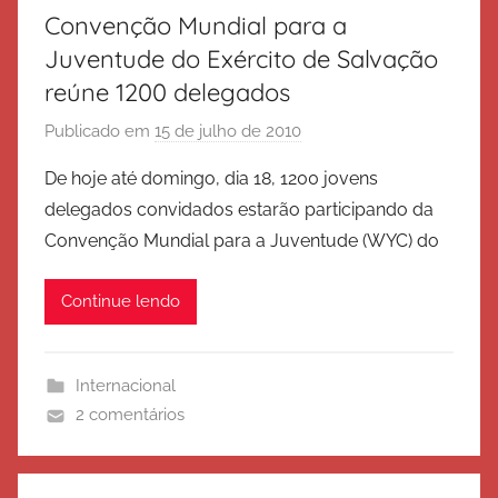
e
Convenção Mundial para a
S
Juventude do Exército de Salvação
a
reúne 1200 delegados
l
v
Publicado em
15 de julho de 2010
p
a
o
De hoje até domingo, dia 18, 1200 jovens
ç
r
delegados convidados estarão participando da
ã
E
Convenção Mundial para a Juventude (WYC) do
o
x
é
Continue lendo
r
c
i
Internacional
t
2 comentários
o
d
e