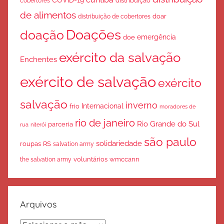
cobertores
distribuição
de alimentos
doar
distribuição de cobertores
Doações
doação
emergência
doe
exército da salvação
Enchentes
exército de salvação
exército
salvação
inverno
Internacional
frio
moradores de
rio de janeiro
Rio Grande do Sul
parceria
rua
niterói
são paulo
solidariedade
roupas
RS
salvation army
voluntários
wmccann
the salvation army
Arquivos