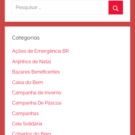
S
Pesquisar
a
por:
Procura
l
v
a
Categorias
ç
ã
Ações de Emergência BR
o
Anjinhos de Natal
Bazares Beneficentes
Caixa do Bem
Campanha de Inverno
Campanha De Páscoa
Campanhas
Ceia Solidária
Cobertor do Bem