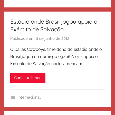
d
e
S
Estádio onde Brasil jogou apoia o
a
Exército de Salvação
l
Publicado em
6 de junho de 2012
p
v
o
a
O Dallas Cowboys, time dono do estádio onde o
r
ç
Brasil jogou no domingo 03/06/2012, apoia o
E
ã
Exército de Salvação norte-americano
x
o
é
Continue lendo
r
c
i
Internacional
t
o
d