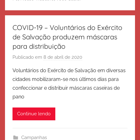
o
d
e
S
COVID-19 – Voluntários do Exército
a
de Salvação produzem máscaras
l
para distribuição
v
a
Publicado em
8 de abril de 2020
p
ç
o
Voluntários do Exército de Salvação em diversas
ã
r
cidades mobilizaram-se nos últimos dias para
o
E
confeccionar e distribuir máscaras caseiras de
x
pano
é
r
Continue lendo
c
i
t
Campanhas
o