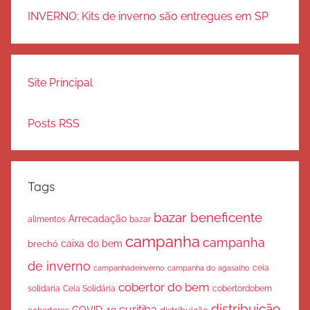
INVERNO: Kits de inverno são entregues em SP
Site Principal
Posts RSS
Tags
bazar beneficente
Arrecadação
bazar
alimentos
campanha
campanha
caixa do bem
brechó
de inverno
ceia
campanha do agasalho
campanhadeinverno
cobertor do bem
solidaria
Ceia Solidária
cobertordobem
distribuição
curitiba
COVID-19