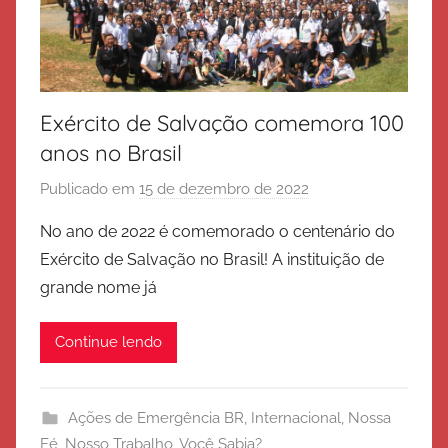
Exército de Salvação comemora 100
anos no Brasil
Publicado em
15 de dezembro de 2022
p
o
No ano de 2022 é comemorado o centenário do
r
Exército de Salvação no Brasil! A instituição de
E
grande nome já
x
é
Continue lendo
r
c
i
Ações de Emergência BR
,
Internacional
,
Nossa
t
Fé
,
Nosso Trabalho
,
Você Sabia?