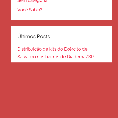
Sem categoria
Você Sabia?
Últimos Posts
Distribuição de kits do Exército de
Salvação nos bairros de Diadema/SP
Kits de inverno são distribuídos na zona
Sul – SP
Frio em Guarulhos: distribuição de roupas
e cobertores
Distribuição de cobertores e agasalhos no
litoral paulista
FRIO EM SP: Voluntários fazem