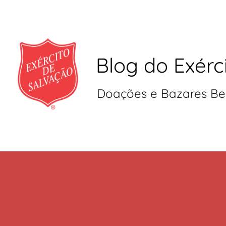
Blog do Exérc
Doações e Bazares Be
Pular
para
o
conteúdo