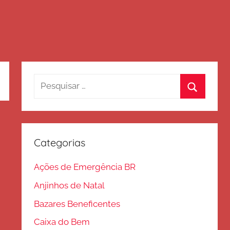
Pesquisar
por:
Procurar
Categorias
Ações de Emergência BR
Anjinhos de Natal
Bazares Beneficentes
Caixa do Bem