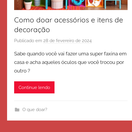
Como doar acessórios e itens de
decoração
Publicado em
28 de fevereiro de 2024
p
o
Sabe quando você vai fazer uma super faxina em
r
casa e acha aqueles óculos que você trocou por
E
outro ?
x
é
r
Continue lendo
c
i
t
O que doar?
o
d