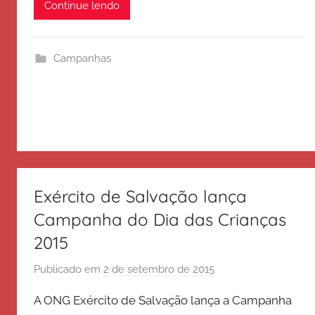
r
Continue lendo
c
i
t
Campanhas
o
d
e
S
a
l
v
Exército de Salvação lança
a
Campanha do Dia das Crianças
ç
2015
ã
o
Publicado em
2 de setembro de 2015
p
o
A ONG Exército de Salvação lança a Campanha
r