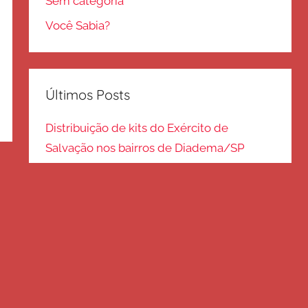
Sem categoria
Você Sabia?
Últimos Posts
Distribuição de kits do Exército de
Salvação nos bairros de Diadema/SP
Kits de inverno são distribuídos na zona
Sul – SP
Frio em Guarulhos: distribuição de roupas
e cobertores
Distribuição de cobertores e agasalhos no
litoral paulista
FRIO EM SP: Voluntários fazem