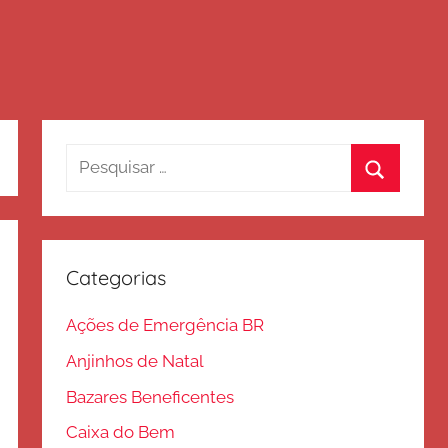
Pesquisar
por:
Procurar
Categorias
Ações de Emergência BR
Anjinhos de Natal
Bazares Beneficentes
Caixa do Bem