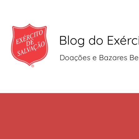
Blog do Exérc
Doações e Bazares Be
Pular
para
o
conteúdo