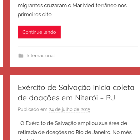
migrantes cruzaram o Mar Mediterrâneo nos
x
primeiros oito
é
r
c
Continue lendo
i
t
o
Internacional
d
e
S
Exército de Salvação inicia coleta
a
l
de doações em Niterói – RJ
v
Publicado em
24 de julho de 2015
p
a
o
ç
O Exército de Salvação ampliou sua área de
r
ã
retirada de doações no Rio de Janeiro. No mês
E
o