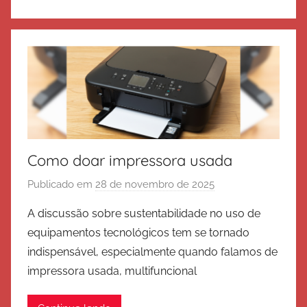
d
e
S
a
l
v
a
ç
Como doar impressora usada
ã
o
Publicado em
28 de novembro de 2025
p
o
A discussão sobre sustentabilidade no uso de
r
equipamentos tecnológicos tem se tornado
E
indispensável, especialmente quando falamos de
x
impressora usada, multifuncional
é
r