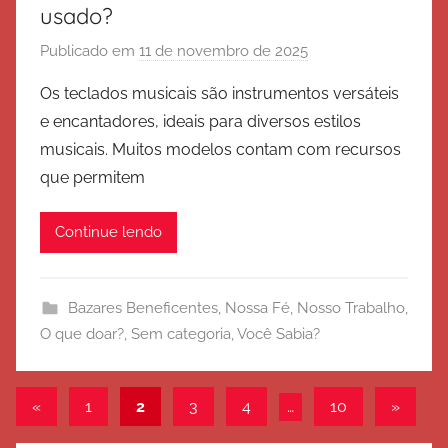
o
usado?
Publicado em
11 de novembro de 2025
p
o
Os teclados musicais são instrumentos versáteis
r
e encantadores, ideais para diversos estilos
E
musicais. Muitos modelos contam com recursos
x
que permitem
é
r
Continue lendo
c
i
t
Bazares Beneficentes
,
Nossa Fé
,
Nosso Trabalho
,
o
O que doar?
,
Sem categoria
,
Você Sabia?
d
e
S
Paginação
Post
Post
«
1
2
3
4
…
10
»
a
anterior
seguint
de
l