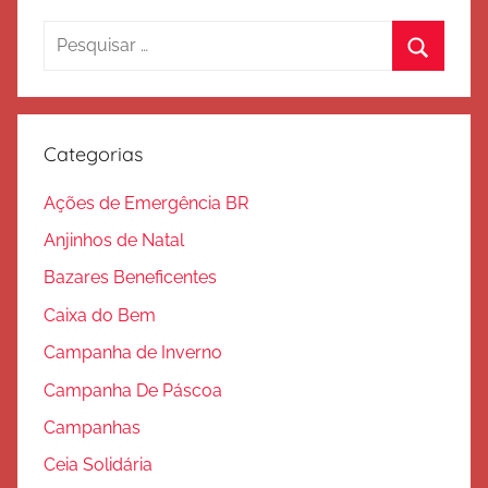
v
posts
Pesquisar
a
por:
ç
Procura
ã
o
Categorias
Ações de Emergência BR
Anjinhos de Natal
Bazares Beneficentes
Caixa do Bem
Campanha de Inverno
Campanha De Páscoa
Campanhas
Ceia Solidária