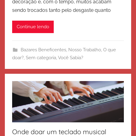
decoração e, com o tempo, muitos acabam
E
sendo trocados tanto pelo desgaste quanto
x
é
Continue lendo
r
c
i
Bazares Beneficentes
,
Nosso Trabalho
,
O que
t
doar?
,
Sem categoria
,
Você Sabia?
o
d
e
S
a
l
v
a
ç
Onde doar um teclado musical
ã