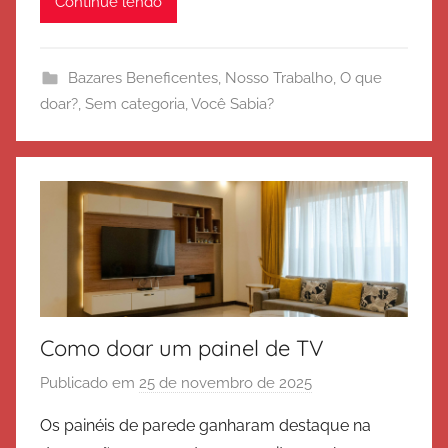
Continue lendo
c
i
t
Bazares Beneficentes
,
Nosso Trabalho
,
O que
o
doar?
,
Sem categoria
,
Você Sabia?
d
e
S
a
l
v
a
ç
ã
o
Como doar um painel de TV
Publicado em
25 de novembro de 2025
p
o
Os painéis de parede ganharam destaque na
r