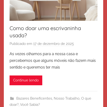
l
v
a
ç
Como doar uma escrivaninha
ã
o
usada?
Publicado em
17 de dezembro de 2025
p
o
As vezes olhamos para a nossa casa e
r
percebemos que alguns móveis não fazem mais
E
sentido e queremos ter mais
x
é
Continue lendo
r
c
i
Bazares Beneficentes
,
Nosso Trabalho
,
O que
t
doar?
,
Você Sabia?
o