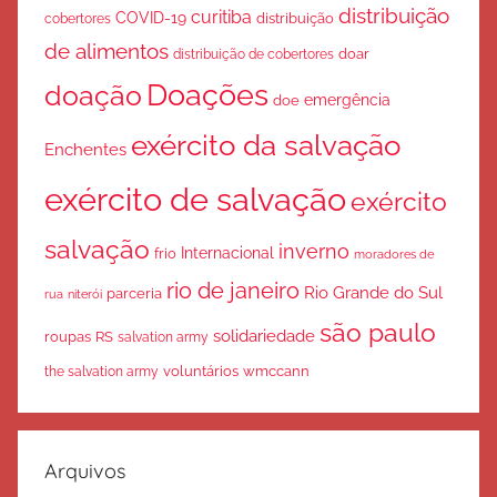
distribuição
curitiba
COVID-19
cobertores
distribuição
de alimentos
doar
distribuição de cobertores
Doações
doação
emergência
doe
exército da salvação
Enchentes
exército de salvação
exército
salvação
inverno
Internacional
frio
moradores de
rio de janeiro
Rio Grande do Sul
parceria
rua
niterói
são paulo
solidariedade
roupas
RS
salvation army
voluntários
wmccann
the salvation army
Arquivos