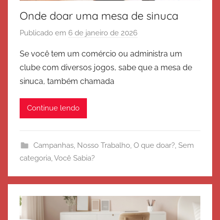
Onde doar uma mesa de sinuca
Publicado em
6 de janeiro de 2026
p
o
Se você tem um comércio ou administra um
r
clube com diversos jogos, sabe que a mesa de
E
sinuca, também chamada
x
é
Continue lendo
r
c
i
Campanhas
,
Nosso Trabalho
,
O que doar?
,
Sem
t
categoria
,
Você Sabia?
o
d
e
S
a