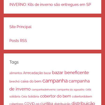
INVERNO: Kits de inverno são entregues em SP
Site Principal
Posts RSS
Tags
bazar beneficente
Arrecadação
bazar
alimentos
campanha
campanha
caixa do bem
brechó
de inverno
ceia
campanha do agasalho
campanhadeinverno
cobertor do bem
solidaria
Ceia Solidária
cobertordobem
distribuição
curitiba
COVID-19
cobertores
distribuição