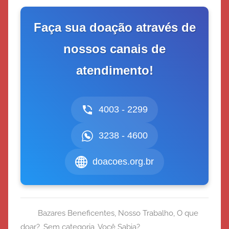
Faça sua doação através de
nossos canais de
atendimento!
4003 - 2299
3238 - 4600
doacoes.org.br
Bazares Beneficentes
,
Nosso Trabalho
,
O que
doar?
,
Sem categoria
,
Você Sabia?