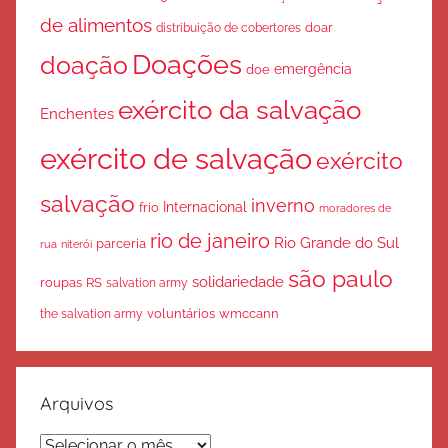
de alimentos
doar
distribuição de cobertores
Doações
doação
emergência
doe
exército da salvação
Enchentes
exército de salvação
exército
salvação
inverno
Internacional
frio
moradores de
rio de janeiro
Rio Grande do Sul
parceria
rua
niterói
são paulo
solidariedade
roupas
RS
salvation army
voluntários
wmccann
the salvation army
Arquivos
Arquivos