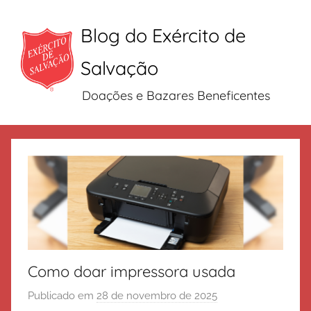
Blog do Exército de
Salvação
Doações e Bazares Beneficentes
Pular
para
o
conteúdo
Como doar impressora usada
Publicado em
28 de novembro de 2025
p