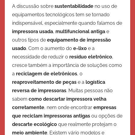
o
A discussão sobre
sustentabilidade
no uso de
r
equipamentos tecnológicos tem se tornado
E
indispensável, especialmente quando falamos de
x
impressora usada
,
multifuncional antiga
e
é
outros tipos de
equipamento de impressão
r
usado
. Com o aumento do
e-lixo
e a
c
i
necessidade de reduzir o
resíduo eletrônico
,
t
cresce também a importância de soluções como
o
a
reciclagem de eletrônicos
, o
d
reaproveitamento de peças
e a
logística
e
reversa de impressoras
. Muitas pessoas não
S
sabem
como descartar impressora velha
a
corretamente
, nem onde encontrar
empresas
l
que reciclam impressoras antigas
ou opções de
v
descarte ecológico
que realmente protejam o
a
meio ambiente
. Existem vário modelos e
ç