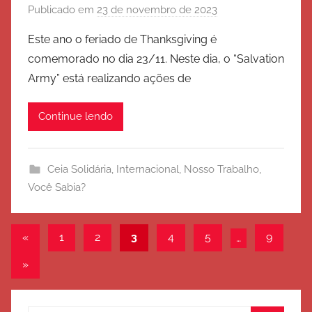
Publicado em
23 de novembro de 2023
p
o
Este ano o feriado de Thanksgiving é
r
comemorado no dia 23/11. Neste dia, o “Salvation
E
Army” está realizando ações de
x
é
Continue lendo
r
c
i
Ceia Solidária
,
Internacional
,
Nosso Trabalho
,
t
Você Sabia?
o
d
e
Paginação
Post
«
1
2
3
4
5
…
9
S
anterior
de
a
Post
»
l
posts
seguinte
v