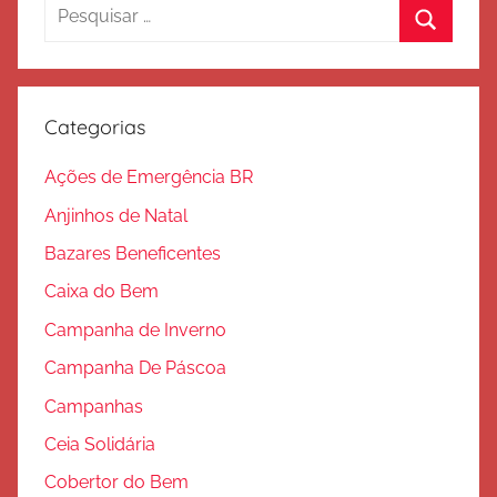
Pesquisar
a
por:
ç
Procura
ã
o
Categorias
Ações de Emergência BR
Anjinhos de Natal
Bazares Beneficentes
Caixa do Bem
Campanha de Inverno
Campanha De Páscoa
Campanhas
Ceia Solidária
Cobertor do Bem