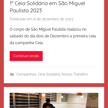
1° Ceia Solidária em São Miguel
Paulista 2023
Publicado em
8 de dezembro de 2023
p
o
O corpo de São Miguel Paulista realizou no
r
sábado do dia dois de Dezembro a primeira ceia
E
da campanha Ceia
x
é
Continue lendo
r
c
i
Campanhas
,
Ceia Solidária
,
Nosso Trabalho
t
o
d
e
S
a