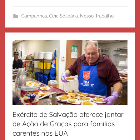
c
i
Campanhas
,
Ceia Solidária
,
Nosso Trabalho
t
o
d
e
S
a
l
v
a
ç
ã
o
Exército de Salvação oferece jantar
de Ação de Graças para famílias
carentes nos EUA