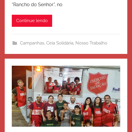
“Rancho do Senhor”, no
x
é
Continue lendo
r
c
i
Campanhas
,
Ceia Solidária
,
Nosso Trabalho
t
o
d
e
S
a
l
v
a
ç
ã
o