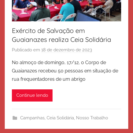
Exército de Salvação em
Guaianazes realiza Ceia Solidária
Publicado em
18 de dezembro de 2023
p
o
No almoço de domingo, 17/12, o Corpo de
r
Guaianazes recebeu 50 pessoas em situação de
E
rua frequentadores de um abrigo
x
é
Continue lendo
r
c
i
Campanhas
,
Ceia Solidária
,
Nosso Trabalho
t
o