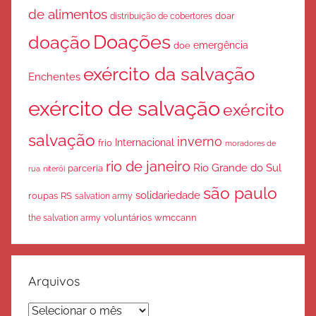
de alimentos
doar
distribuição de cobertores
Doações
doação
emergência
doe
exército da salvação
Enchentes
exército de salvação
exército
salvação
inverno
Internacional
frio
moradores de
rio de janeiro
Rio Grande do Sul
parceria
rua
niterói
são paulo
solidariedade
roupas
RS
salvation army
voluntários
wmccann
the salvation army
Arquivos
Arquivos