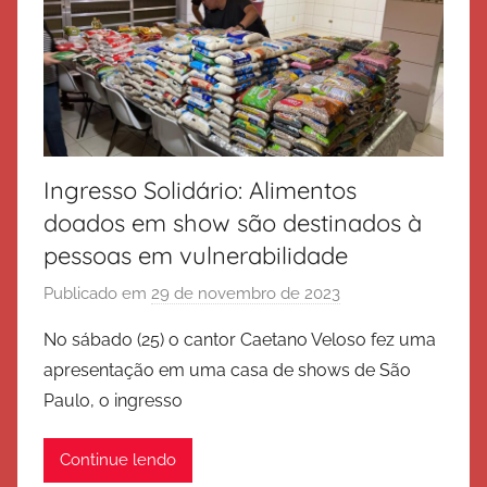
l
v
a
ç
ã
o
Ingresso Solidário: Alimentos
doados em show são destinados à
pessoas em vulnerabilidade
Publicado em
29 de novembro de 2023
p
o
No sábado (25) o cantor Caetano Veloso fez uma
r
apresentação em uma casa de shows de São
E
Paulo, o ingresso
x
é
Continue lendo
r