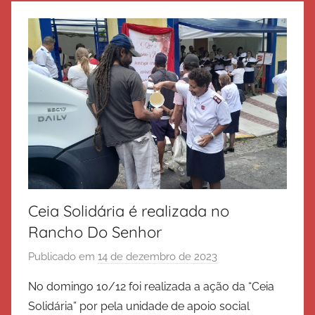
d
e
S
a
l
v
a
ç
ã
o
Ceia Solidária é realizada no
Rancho Do Senhor
Publicado em
14 de dezembro de 2023
p
o
No domingo 10/12 foi realizada a ação da “Ceia
r
Solidária” por pela unidade de apoio social
E