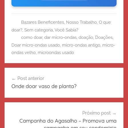
Bazares Beneficentes
,
Nosso Trabalho
,
O que
doar?
,
Sem categoria
,
Você Sabia?
como doar
,
dar micro-ondas
,
doação
,
Doações
,
Doar micro-ondas usado
,
micro-ondas antigo
,
micro-
ondas velho
,
microondas usado
Navegação
Post anterior
de
Onde doar vaso de planta?
Post
Próximo post
Campanha do Agasalho – Promova uma
campanha em seu condomínio