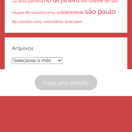
rio de janeiro
Rio Grande do Sul
parceria
rua
niterói
são paulo
solidariedade
roupas
RS
salvation army
voluntários
wmccann
the salvation army
Arquivos
Arquivos
Faça uma doação