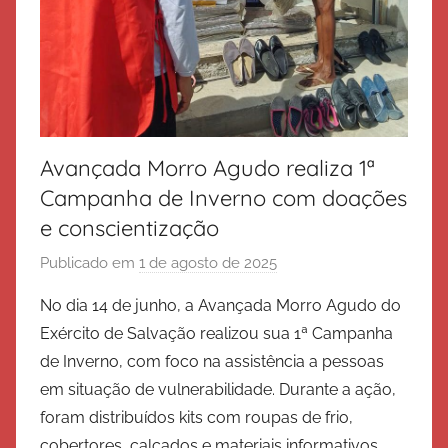
Avançada Morro Agudo realiza 1ª
Campanha de Inverno com doações
e conscientização
Publicado em
1 de agosto de 2025
p
o
No dia 14 de junho, a Avançada Morro Agudo do
r
Exército de Salvação realizou sua 1ª Campanha
E
de Inverno, com foco na assistência a pessoas
x
em situação de vulnerabilidade. Durante a ação,
é
foram distribuídos kits com roupas de frio,
r
cobertores, calçados e materiais informativos
c