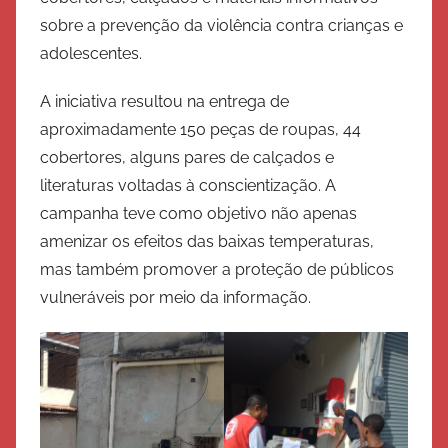
i
sobre a prevenção da violência contra crianças e
t
adolescentes.
o
A iniciativa resultou na entrega de
d
e
aproximadamente 150 peças de roupas, 44
S
cobertores, alguns pares de calçados e
a
literaturas voltadas à conscientização. A
l
campanha teve como objetivo não apenas
v
amenizar os efeitos das baixas temperaturas,
a
mas também promover a proteção de públicos
ç
vulneráveis por meio da informação.
ã
o