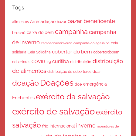
Tags
bazar beneficente
Arrecadação
bazar
alimentos
campanha
campanha
caixa do bem
brechó
de inverno
ceia
campanha do agasalho
campanhadeinverno
cobertor do bem
solidaria
Ceia Solidária
cobertordobem
distribuição
curitiba
COVID-19
cobertores
distribuição
de alimentos
doar
distribuição de cobertores
Doações
doação
emergência
doe
exército da salvação
Enchentes
exército de salvação
exército
salvação
inverno
Internacional
frio
moradores de