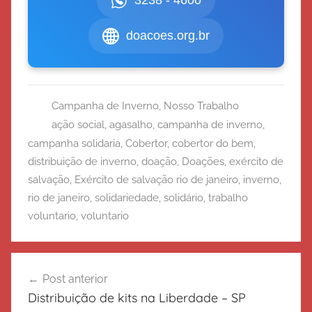
3238 - 4600
doacoes.org.br
Campanha de Inverno
,
Nosso Trabalho
ação social
,
agasalho
,
campanha de inverno
,
campanha solidaria
,
Cobertor
,
cobertor do bem
,
distribuição de inverno
,
doação
,
Doações
,
exército de
salvação
,
Exército de salvação rio de janeiro
,
inverno
,
rio de janeiro
,
solidariedade
,
solidário
,
trabalho
voluntario
,
voluntario
Navegação
Post anterior
de
Distribuição de kits na Liberdade – SP