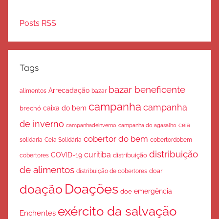
Posts RSS
Tags
bazar beneficente
Arrecadação
bazar
alimentos
campanha
campanha
caixa do bem
brechó
de inverno
ceia
campanha do agasalho
campanhadeinverno
cobertor do bem
solidaria
Ceia Solidária
cobertordobem
distribuição
curitiba
COVID-19
cobertores
distribuição
de alimentos
doar
distribuição de cobertores
Doações
doação
emergência
doe
exército da salvação
Enchentes