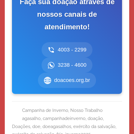
Faça sua doação através de
nossos canais de
atendimento!
4003 - 2299
3238 - 4600
doacoes.org.br
Campanha de Inverno
,
Nosso Trabalho
agasalho
,
campanhadeinverno
,
doação
,
Doações
,
doe
,
doeagasalhos
,
exército da salvação
,