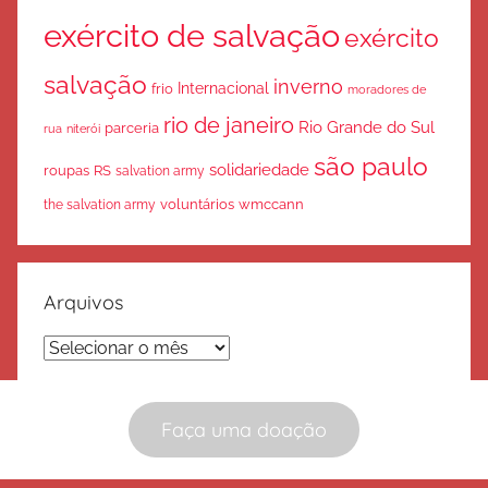
exército de salvação
exército
salvação
inverno
Internacional
frio
moradores de
rio de janeiro
Rio Grande do Sul
parceria
rua
niterói
são paulo
solidariedade
roupas
RS
salvation army
voluntários
wmccann
the salvation army
Arquivos
Arquivos
Faça uma doação