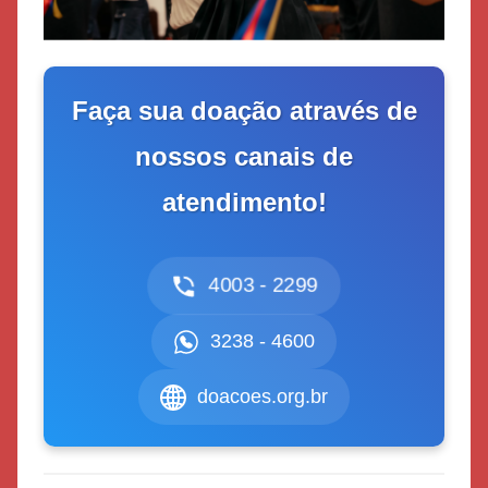
Faça sua doação através de
nossos canais de
atendimento!
4003 - 2299
3238 - 4600
doacoes.org.br