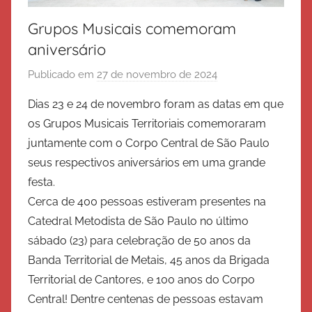
Grupos Musicais comemoram
aniversário
Publicado em
27 de novembro de 2024
p
o
Dias 23 e 24 de novembro foram as datas em que
r
os Grupos Musicais Territoriais comemoraram
E
juntamente com o Corpo Central de São Paulo
x
seus respectivos aniversários em uma grande
é
festa.
r
Cerca de 400 pessoas estiveram presentes na
c
i
Catedral Metodista de São Paulo no último
t
sábado (23) para celebração de 50 anos da
o
Banda Territorial de Metais, 45 anos da Brigada
d
Territorial de Cantores, e 100 anos do Corpo
e
Central! Dentre centenas de pessoas estavam
S