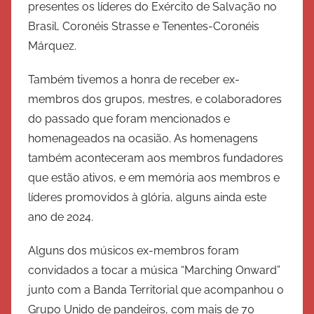
presentes os líderes do Exército de Salvação no
a
Brasil, Coronéis Strasse e Tenentes-Coronéis
l
Márquez.
v
a
Também tivemos a honra de receber ex-
ç
membros dos grupos, mestres, e colaboradores
ã
do passado que foram mencionados e
o
homenageados na ocasião. As homenagens
também aconteceram aos membros fundadores
que estão ativos, e em memória aos membros e
líderes promovidos à glória, alguns ainda este
ano de 2024.
Alguns dos músicos ex-membros foram
convidados a tocar a música “Marching Onward”
junto com a Banda Territorial que acompanhou o
Grupo Unido de pandeiros, com mais de 70