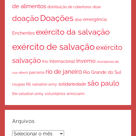
de alimentos
doar
distribuição de cobertores
Doações
doação
emergência
doe
exército da salvação
Enchentes
exército de salvação
exército
salvação
inverno
Internacional
frio
moradores de
rio de janeiro
Rio Grande do Sul
parceria
rua
niterói
são paulo
solidariedade
roupas
RS
salvation army
voluntários
wmccann
the salvation army
Arquivos
Arquivos