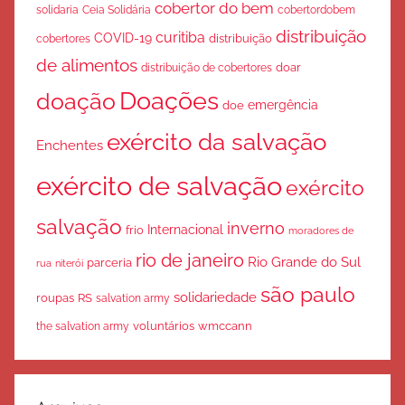
cobertor do bem
solidaria
Ceia Solidária
cobertordobem
distribuição
curitiba
COVID-19
cobertores
distribuição
de alimentos
doar
distribuição de cobertores
Doações
doação
emergência
doe
exército da salvação
Enchentes
exército de salvação
exército
salvação
inverno
Internacional
frio
moradores de
rio de janeiro
Rio Grande do Sul
parceria
rua
niterói
são paulo
solidariedade
roupas
RS
salvation army
voluntários
wmccann
the salvation army