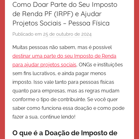
Como Doar Parte do Seu Imposto
de Renda PF (IRPF) e Ajudar
Projetos Sociais – Pessoa Física
Publicado em
25 de outubro de 2024
p
o
Muitas pessoas não sabem, mas é possível
r
destinar uma parte do seu Imposto de Renda
E
para ajudar projetos sociais
, ONGs e instituições
x
sem fins lucrativos, e ainda pagar menos
é
imposto. Isso vale tanto para pessoas físicas
r
quanto para empresas, mas as regras mudam
c
i
conforme o tipo de contribuinte. Se você quer
t
saber como funciona essa doação e como pode
o
fazer a sua, continue lendo!
d
e
O que é a Doação de Imposto de
S