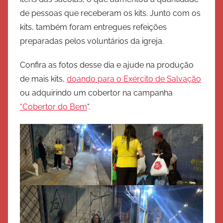
e
de pessoas que receberam os kits. Junto com os
S
kits, também foram entregues refeições
a
preparadas pelos voluntários da igreja.
l
v
Confira as fotos desse dia e ajude na produção
a
de mais kits,
doando para o Exército de Salvação
ç
ou adquirindo um cobertor na campanha
ã
“Cobertor do Bem
“.
o