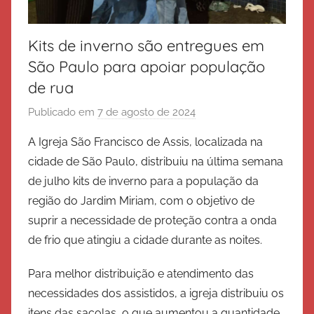
Kits de inverno são entregues em
São Paulo para apoiar população
de rua
Publicado em
7 de agosto de 2024
p
o
A Igreja São Francisco de Assis, localizada na
r
cidade de São Paulo, distribuiu na última semana
E
de julho kits de inverno para a população da
x
região do Jardim Miriam, com o objetivo de
é
suprir a necessidade de proteção contra a onda
r
de frio que atingiu a cidade durante as noites.
c
i
Para melhor distribuição e atendimento das
t
necessidades dos assistidos, a igreja distribuiu os
o
itens das sacolas, o que aumentou a quantidade
d