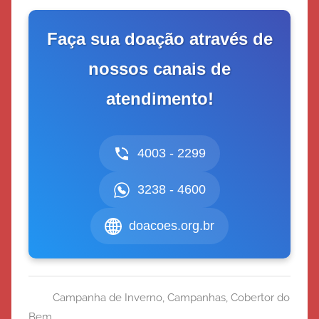
Faça sua doação através de
nossos canais de
atendimento!
4003 - 2299
3238 - 4600
doacoes.org.br
Campanha de Inverno
,
Campanhas
,
Cobertor do
Bem