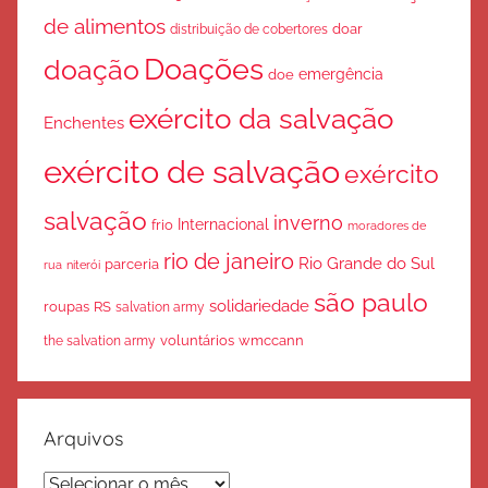
de alimentos
doar
distribuição de cobertores
Doações
doação
emergência
doe
exército da salvação
Enchentes
exército de salvação
exército
salvação
inverno
Internacional
frio
moradores de
rio de janeiro
Rio Grande do Sul
parceria
rua
niterói
são paulo
solidariedade
roupas
RS
salvation army
voluntários
wmccann
the salvation army
Arquivos
Arquivos