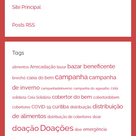
Site Principal
Posts RSS
Tags
bazar beneficente
Arrecadação
bazar
alimentos
campanha
campanha
caixa do bem
brechó
de inverno
ceia
campanha do agasalho
campanhadeinverno
cobertor do bem
solidaria
Ceia Solidária
cobertordobem
distribuição
curitiba
COVID-19
cobertores
distribuição
de alimentos
doar
distribuição de cobertores
Doações
doação
emergência
doe