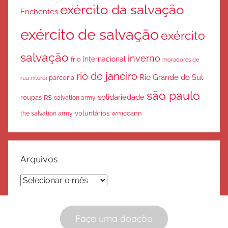
exército da salvação
Enchentes
exército de salvação
exército
salvação
inverno
Internacional
frio
moradores de
rio de janeiro
Rio Grande do Sul
parceria
rua
niterói
são paulo
solidariedade
roupas
RS
salvation army
voluntários
wmccann
the salvation army
Arquivos
Arquivos
Faça uma doação