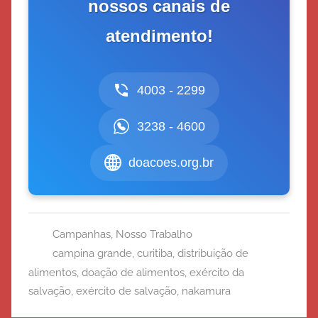
nossos canais de
atendimento!
4003 - 2299
3238 - 4600
doacoes.org.br
Campanhas
,
Nosso Trabalho
campina grande
,
curitiba
,
distribuição de
alimentos
,
doação de alimentos
,
exército da
salvação
,
exército de salvação
,
nakamura