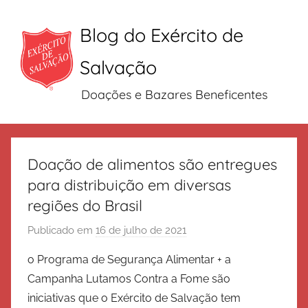
Blog do Exército de
Salvação
Doações e Bazares Beneficentes
Pular
para
Doação de alimentos são entregues
o
para distribuição em diversas
conteúdo
regiões do Brasil
Publicado em
16 de julho de 2021
p
o
o Programa de Segurança Alimentar + a
r
Campanha Lutamos Contra a Fome são
E
iniciativas que o Exército de Salvação tem
x