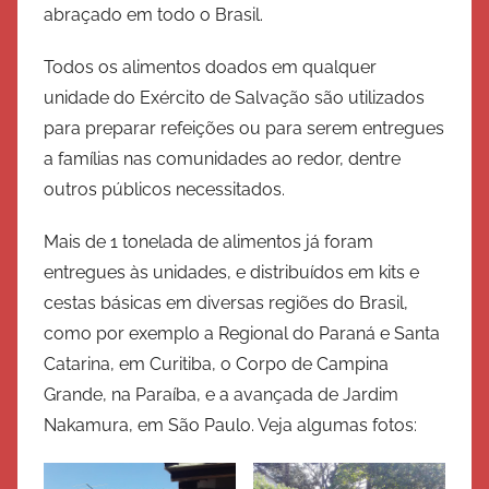
abraçado em todo o Brasil.
é
r
Todos os alimentos doados em qualquer
c
unidade do Exército de Salvação são utilizados
i
para preparar refeições ou para serem entregues
t
a famílias nas comunidades ao redor, dentre
o
outros públicos necessitados.
d
e
Mais de 1 tonelada de alimentos já foram
S
entregues às unidades, e distribuídos em kits e
a
cestas básicas em diversas regiões do Brasil,
l
v
como por exemplo a Regional do Paraná e Santa
a
Catarina, em Curitiba, o Corpo de Campina
ç
Grande, na Paraíba, e a avançada de Jardim
ã
Nakamura, em São Paulo. Veja algumas fotos:
o