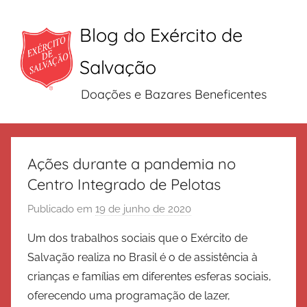
Blog do Exército de
Salvação
Doações e Bazares Beneficentes
Pular
para
Ações durante a pandemia no
o
Centro Integrado de Pelotas
conteúdo
Publicado em
19 de junho de 2020
p
o
Um dos trabalhos sociais que o Exército de
r
Salvação realiza no Brasil é o de assistência à
E
crianças e famílias em diferentes esferas sociais,
x
oferecendo uma programação de lazer,
é