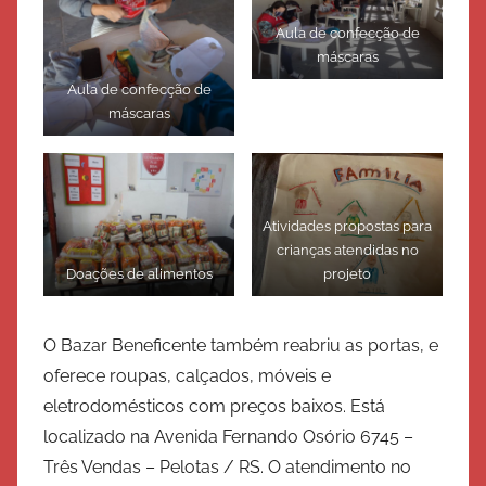
Aula de confecção de
máscaras
Aula de confecção de
máscaras
Atividades propostas para
crianças atendidas no
Doações de alimentos
projeto
O Bazar Beneficente também reabriu as portas, e
oferece roupas, calçados, móveis e
eletrodomésticos com preços baixos. Está
localizado na Avenida Fernando Osório 6745 –
Três Vendas – Pelotas / RS. O atendimento no