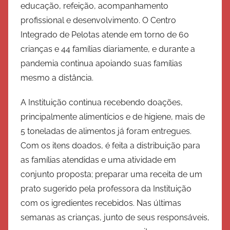
educação, refeição, acompanhamento
r
profissional e desenvolvimento. O Centro
c
i
Integrado de Pelotas atende em torno de 60
t
crianças e 44 famílias diariamente, e durante a
o
pandemia continua apoiando suas famílias
d
mesmo a distância.
e
S
A Instituição continua recebendo doações,
a
principalmente alimentícios e de higiene, mais de
l
5 toneladas de alimentos já foram entregues.
v
Com os itens doados, é feita a distribuição para
a
as famílias atendidas e uma atividade em
ç
conjunto proposta; preparar uma receita de um
ã
prato sugerido pela professora da Instituição
o
com os igredientes recebidos. Nas últimas
semanas as crianças, junto de seus responsáveis,