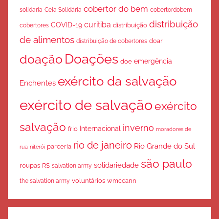
cobertor do bem
solidaria
Ceia Solidária
cobertordobem
distribuição
curitiba
COVID-19
cobertores
distribuição
de alimentos
doar
distribuição de cobertores
Doações
doação
emergência
doe
exército da salvação
Enchentes
exército de salvação
exército
salvação
inverno
Internacional
frio
moradores de
rio de janeiro
Rio Grande do Sul
parceria
rua
niterói
são paulo
solidariedade
roupas
RS
salvation army
voluntários
wmccann
the salvation army