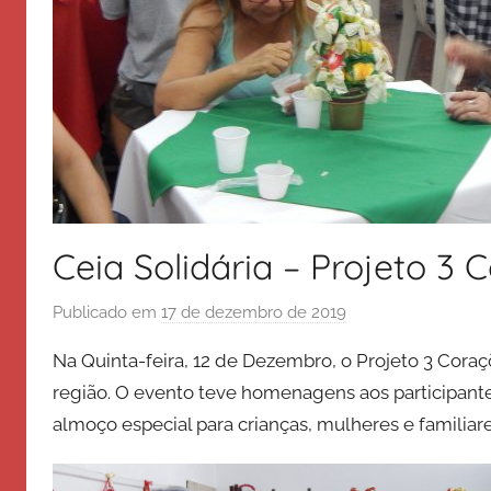
Ceia Solidária – Projeto 3 
Publicado em
17 de dezembro de 2019
p
o
Na Quinta-feira, 12 de Dezembro, o Projeto 3 Coraç
r
região. O evento teve homenagens aos participante
E
almoço especial para crianças, mulheres e familiare
x
é
r