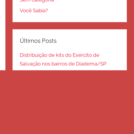
Você Sabia?
Últimos Posts
Distribuição de kits do Exército de
Salvação nos bairros de Diadema/SP
Kits de inverno são distribuídos na zona
Sul – SP
Frio em Guarulhos: distribuição de roupas
e cobertores
Distribuição de cobertores e agasalhos no
litoral paulista
FRIO EM SP: Voluntários fazem