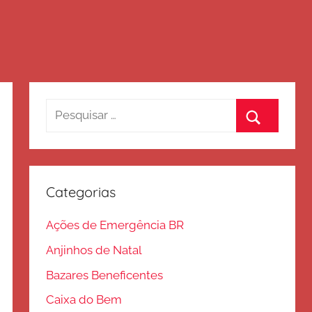
Pesquisar
por:
Procurar
Categorias
Ações de Emergência BR
Anjinhos de Natal
Bazares Beneficentes
Caixa do Bem