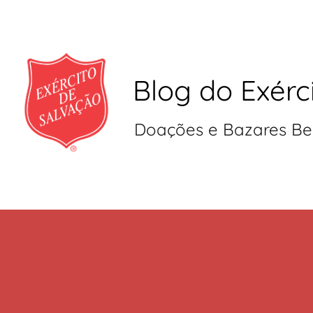
Blog do Exérc
Doações e Bazares Be
Pular
para
o
conteúdo